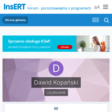
aA
Strona główna
Dawid Kopański
Użytkownik