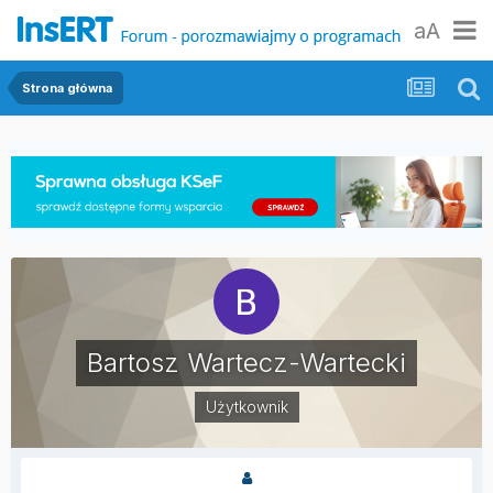
aA
Strona główna
Bartosz Wartecz-Wartecki
Użytkownik