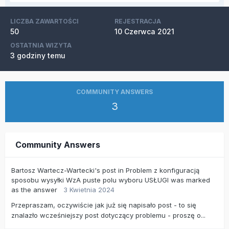
LICZBA ZAWARTOŚCI
REJESTRACJA
50
10 Czerwca 2021
OSTATNIA WIZYTA
3 godziny temu
COMMUNITY ANSWERS
3
Community Answers
Bartosz Wartecz-Wartecki's
post
in
Problem z konfiguracją
sposobu wysyłki WzA puste polu wyboru USŁUGI
was marked
as the answer
3 Kwietnia 2024
Przepraszam, oczywiście jak już się napisało post - to się
znalazło wcześniejszy post dotyczący problemu - proszę o...