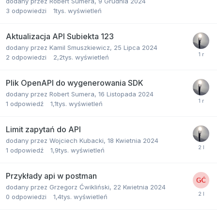
dodany przez
Robert Sumera
,
9 Grudnia 2024
3
odpowiedzi
1tys.
wyświetleń
Aktualizacja API Subiekta 123
dodany przez
Kamil Smuszkiewicz
,
25 Lipca 2024
2
odpowiedzi
2,2tys.
wyświetleń
Plik OpenAPI do wygenerowania SDK
dodany przez
Robert Sumera
,
16 Listopada 2024
1
odpowiedź
1,1tys.
wyświetleń
Limit zapytań do API
dodany przez
Wojciech Kubacki
,
18 Kwietnia 2024
1
odpowiedź
1,9tys.
wyświetleń
Przykłady api w postman
dodany przez
Grzegorz Ćwikliński
,
22 Kwietnia 2024
0
odpowiedzi
1,4tys.
wyświetleń