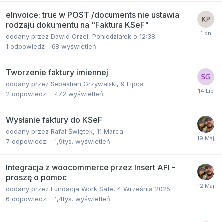
eInvoice: true w POST /documents nie ustawia
rodzaju dokumentu na "Faktura KSeF"
dodany przez
Dawid Orzeł
,
Poniedziałek o 12:38
1
odpowiedź
68
wyświetleń
Tworzenie faktury imiennej
dodany przez
Sebastian Grzywalski
,
9 Lipca
2
odpowiedzi
472
wyświetleń
Wysłanie faktury do KSeF
dodany przez
Rafał Świętek
,
11 Marca
7
odpowiedzi
1,9tys.
wyświetleń
Integracja z woocommerce przez Insert API -
proszę o pomoc
dodany przez
Fundacja Work Safe
,
4 Września 2025
6
odpowiedzi
1,4tys.
wyświetleń