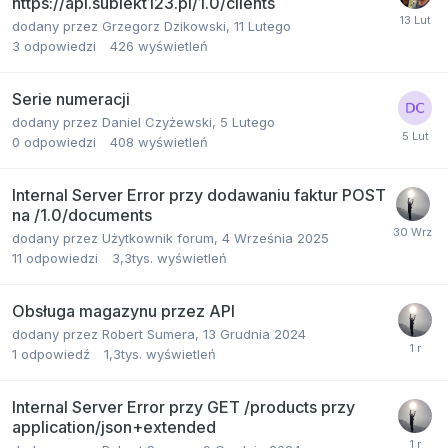
https://api.subiekt123.pl/1.0/clients
dodany przez
Grzegorz Dzikowski
,
11 Lutego
3
odpowiedzi
426
wyświetleń
Serie numeracji
dodany przez
Daniel Czyżewski
,
5 Lutego
0
odpowiedzi
408
wyświetleń
Internal Server Error przy dodawaniu faktur POST
na /1.0/documents
dodany przez
Użytkownik forum
,
4 Września 2025
11
odpowiedzi
3,3tys.
wyświetleń
Obsługa magazynu przez API
dodany przez
Robert Sumera
,
13 Grudnia 2024
1
odpowiedź
1,3tys.
wyświetleń
Internal Server Error przy GET /products przy
application/json+extended