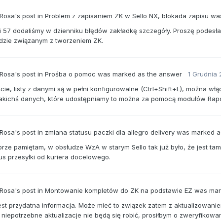
 Rosa's
post
in
Problem z zapisaniem ZK w Sello NX, blokada zapisu
was
i 57 dodaliśmy w dzienniku błędów zakładkę szczegóły. Proszę podesła
ędzie związanym z tworzeniem ZK.
 Rosa's
post
in
Prośba o pomoc
was marked as the answer
1 Grudnia
ie, listy z danymi są w pełni konfigurowalne (Ctrl+Shift+L), można wł
jakichś danych, które udostępniamy to można za pomocą modułów Rap
 Rosa's
post
in
zmiana statusu paczki dla allegro delivery
was marked a
brze pamiętam, w obsłudze WzA w starym Sello tak już było, że jest ta
tus przesyłki od kuriera docelowego.
 Rosa's
post
in
Montowanie kompletów do ZK na podstawie EZ
was mar
jest przydatna informacja. Może mieć to związek zatem z aktualizowani
 niepotrzebne aktualizacje nie będą się robić, prosiłbym o zweryfikowani