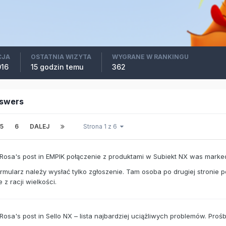
CJA
OSTATNIA WIZYTA
WYGRANE W RANKINGU
016
15 godzin temu
362
swers
5
6
DALEJ
Strona 1 z 6
 Rosa's
post
in
EMPIK połączenie z produktami w Subiekt NX
was marked
rmularz należy wysłać tylko zgłoszenie. Tam osoba po drugiej stronie p
e z racji wielkości.
 Rosa's
post
in
Sello NX – lista najbardziej uciążliwych problemów. Pro