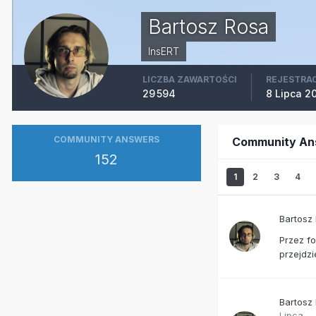
Bartosz Rosa
InsERT
LICZBA ZAWARTOŚCI
REJESTRA
29 594
8 Lipca 2
COMMUNITY ANSWERS
Community An
152
1
2
3
4
Bartosz
Przez fo
przejdzi
Bartosz
Lipca