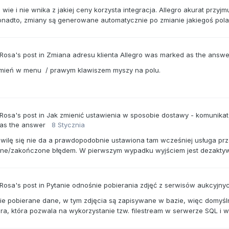
e wie i nie wnika z jakiej ceny korzysta integracja. Allegro akurat prz
Ponadto, zmiany są generowane automatycznie po zmianie jakiegoś pola 
 Rosa's
post
in
Zmiana adresu klienta Allegro
was marked as the answ
mień w menu / prawym klawiszem myszy na polu.
 Rosa's
post
in
Jak zmienić ustawienia w sposobie dostawy - komunikat
as the answer
8 Stycznia
hwilę się nie da a prawdopodobnie ustawiona tam wcześniej usługa prze
ne/zakończone błędem. W pierwszym wypadku wyjściem jest dezaktywo
 Rosa's
post
in
Pytanie odnośnie pobierania zdjęć z serwisów aukcyjny
ie pobierane dane, w tym zdjęcia są zapisywane w bazie, więc domyśln
a, która pozwala na wykorzystanie tzw. filestream w serwerze SQL i wt