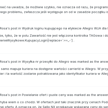
ieć na uwadze, że możliwie szybko, nie oznacza od razu, że programiś
ego problemu, zwłaszcza jeśli występuje on od w zasadzie początku istni
 Rosa's
post
in
Wydruk loginu kupującego na etykiecie Allegro WzA dla
e, tylko, że w polu Zawartość nie jest włączona kontrolka TAGowa i do
enieWysylkowe.Kupujacy.Login|replace=`:==_-`] .
 Rosa's
post
in
Wysyłka nr przesyłki do Allegro
was marked as the ans
X samo mapuje kuriera na dostępne wartości carrierId w Allegro. W pr
ier i ta wartość zostanie potraktowana jako identyfikator kuriera w Alle
 Rosa's
post
in
Powielanie ofert i puste ceny
was marked as the answe
chyba wiem o co chodzi. W ofertach jest taki znacznik przy cenach Po
nej oferty. A oznacza on, że Sello NX przekazuje wskazane ceny do ser