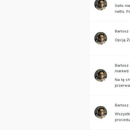
Sello ni
netto. 
Bartosz
Opcją Z
Bartosz
marked 
Na tę c
przerwa
Bartosz
Wszystk
procedur