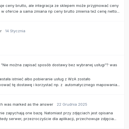
yjmuje ceny brutto, ale integracja ze sklepem może przyjmować ceny
w ofercie a sama zmiana np ceny brutto zmienia też cenę netto...
er
14 Stycznia
 "Nie można zapisać sposób dostawy bez wybranej usługi"?
was
stała istnieć albo pobieranie usług z WzA zostało
wać tę dostawę i korzystać np. z automatycznego mapowania...
ch
was marked as the answer
22 Grudnia 2025
ie zapychają one bazę. Natomiast przy zdjęciach jest opisana
edy serwer, przezroczyście dla aplikacji, przechowuje zdjęcia...