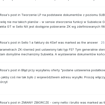
 Rosa's
post
in
Tworzenie LP na podstawie dokumentów z poziomu SUB
wilę nie ma takich planów - w sensie stworzenia funkcji w Subiekcie G
ekta GT w Sello NX jest dostępne pobieranie ZK wg zdefiniowanych filt
 Rosa's
post
in
Sello 1 a faktury do KSef
was marked as the answer
25
rametrach ZK również jest ustawiony taki typ FS? Tym generalnie steruj
ą tam domyślne mechanizmy Subiekta. A wystawianie dokumentów końc
 Rosa's
post
in
Błąd przy wysyłaniu oferty "podane ustawienia podatkowe
 jakby coś nie tak było z województwem adresu wysyłki. Proszę włączyć
órzył.
 Rosa's
post
in
ZMIANY ZBIORCZE - ceny netto i brutto
was marked as 