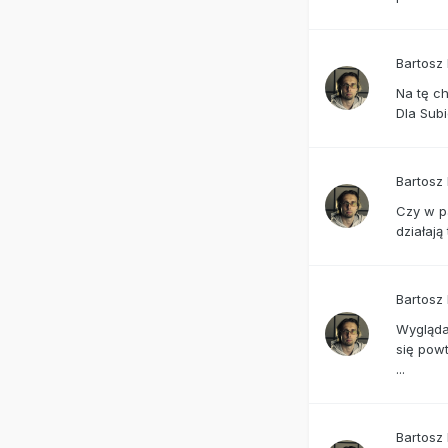
Bartosz
Na tę ch
Dla Subi
Bartosz
Czy w pa
działaj
Bartosz
Wygląda
się powt
...
Bartosz