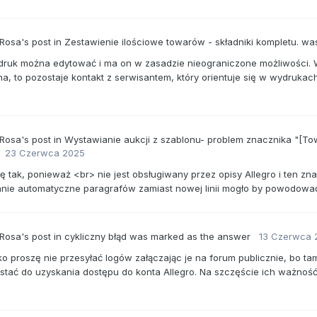
 Rosa's
post
in
Zestawienie ilościowe towarów - składniki kompletu.
was
uk można edytować i ma on w zasadzie nieograniczone możliwości. W obec
a, to pozostaje kontakt z serwisantem, który orientuje się w wydrukac
 Rosa's
post
in
Wystawianie aukcji z szablonu- problem znacznika "[Towar
23 Czerwca 2025
ię tak, ponieważ <br> nie jest obsługiwany przez opisy Allegro i ten zn
nie automatyczne paragrafów zamiast nowej linii mogło by powodować d
 Rosa's
post
in
cykliczny błąd
was marked as the answer
13 Czerwca 
lko proszę nie przesyłać logów załączając je na forum publicznie, bo t
tać do uzyskania dostępu do konta Allegro. Na szczęście ich ważność ni