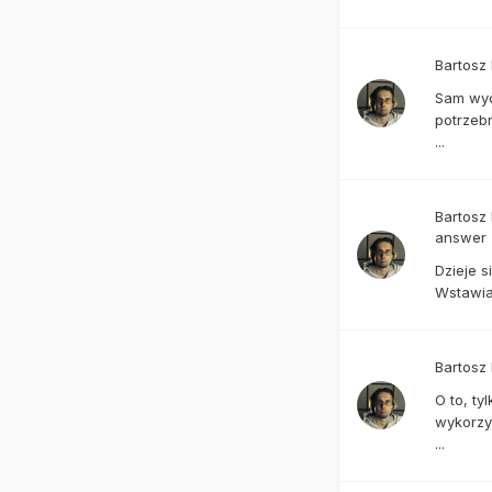
Bartosz
Sam wydr
potrzebn
...
Bartosz
answer
Dzieje s
Wstawia
Bartosz
O to, ty
wykorzys
...