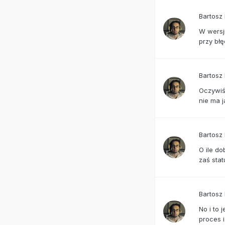
Bartosz
W wersj
przy bł
Bartosz
Oczywiśc
nie ma 
Bartosz
O ile do
zaś sta
Bartosz
No i to 
proces i