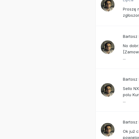
Proszę m
zgłoszon
Bartosz
No dobrz
[Zamowi
...
Bartosz
Sello N
polu Kur
...
Bartosz
Ok już 
powielo