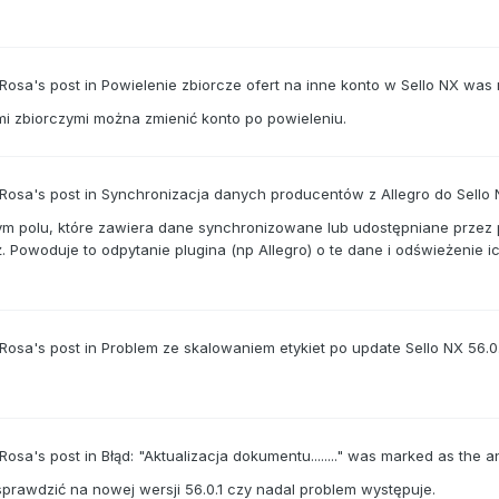
 Rosa's
post
in
Powielenie zbiorcze ofert na inne konto w Sello NX
was 
i zbiorczymi można zmienić konto po powieleniu.
 Rosa's
post
in
Synchronizacja danych producentów z Allegro do Sello
m polu, które zawiera dane synchronizowane lub udostępniane przez pl
 Powoduje to odpytanie plugina (np Allegro) o te dane i odświeżenie i
 Rosa's
post
in
Problem ze skalowaniem etykiet po update Sello NX 56.0
 Rosa's
post
in
Błąd: "Aktualizacja dokumentu........"
was marked as the 
sprawdzić na nowej wersji 56.0.1 czy nadal problem występuje.