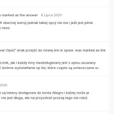
 marked as the answer
8 Lipca 2025
nej wersji jednak takiej opcji nie ma i jeśli jest pilnie
h nexo.
::Opis]"-brak przejść do nowej linii w opisie.
was marked as the
acznik, jak i każdy inny nieobsługiwany jest z opisu usuwany.
ziwne wyświetlanie np list, które często są umieszczane w...
2025
am są tokeny dostępowe do konta Allegro i każdy może je
e jest długa, ale na przyszłość proszę tego nie robić.