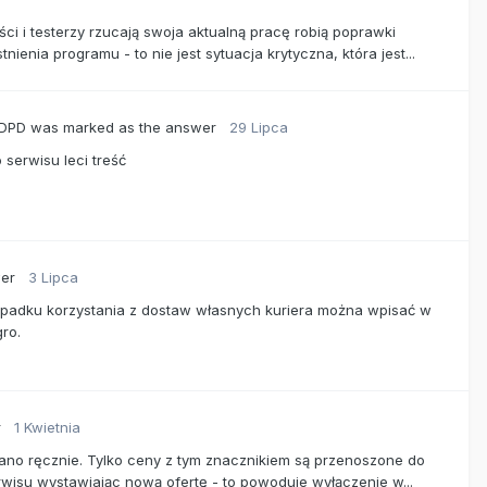
ci i testerzy rzucają swoja aktualną pracę robią poprawki
enia programu - to nie jest sytuacja krytyczna, która jest...
 DPD
was marked as the answer
29 Lipca
 serwisu leci treść
wer
3 Lipca
zypadku korzystania z dostaw własnych kuriera można wpisać w
gro.
r
1 Kwietnia
dano ręcznie. Tylko ceny z tym znacznikiem są przenoszone do
wisu wystawiając nową ofertę - to powoduje wyłączenie w...