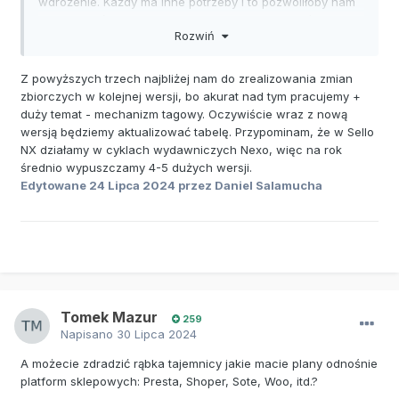
wdrożenie. Każdy ma inne potrzeby i to pozwoliłoby nam
zaplanować czy pewnego rodzaju "niedogodności" z
Rozwiń
Sello 1 na razie trzeba jeszcze przemęczyć (szukać
rozwiązania) do np. wiosny czy może w najbliższych
dniach/tygodniach szykować się na przejście i testy NX.
Z powyższych trzech najbliżej nam do zrealizowania zmian
zbiorczych w kolejnej wersji, bo akurat nad tym pracujemy +
duży temat - mechanizm tagowy. Oczywiście wraz z nową
wersją będziemy aktualizować tabelę. Przypominam, że w Sello
NX działamy w cyklach wydawniczych Nexo, więc na rok
średnio wypuszczamy 4-5 dużych wersji.
Edytowane
24 Lipca 2024
przez Daniel Salamucha
Tomek Mazur
259
Napisano
30 Lipca 2024
A możecie zdradzić rąbka tajemnicy jakie macie plany odnośnie
platform sklepowych: Presta, Shoper, Sote, Woo, itd.?