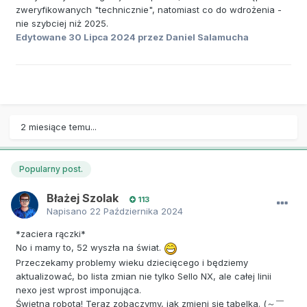
zweryfikowanych "technicznie", natomiast co do wdrożenia -
nie szybciej niż 2025.
Edytowane
30 Lipca 2024
przez Daniel Salamucha
2 miesiące temu...
Popularny post.
Błażej Szolak
113
Napisano
22 Października 2024
*zaciera rączki*
No i mamy to, 52 wyszła na świat.
Przeczekamy problemy wieku dziecięcego i będziemy
aktualizować, bo lista zmian nie tylko Sello NX, ale całej linii
nexo jest wprost imponująca.
Świetna robota! Teraz zobaczymy, jak zmieni się tabelka. (～￣