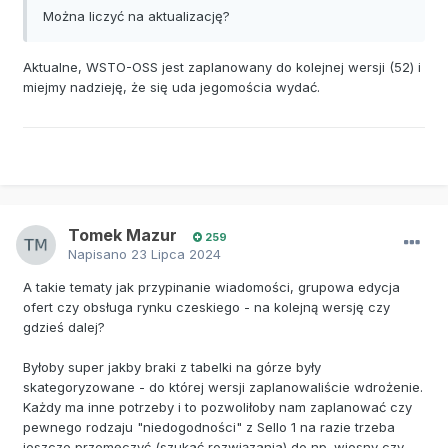
Można liczyć na aktualizację?
Aktualne, WSTO-OSS jest zaplanowany do kolejnej wersji (52) i
miejmy nadzieję, że się uda jegomościa wydać.
Tomek Mazur
259
Napisano
23 Lipca 2024
A takie tematy jak przypinanie wiadomości, grupowa edycja
ofert czy obsługa rynku czeskiego - na kolejną wersję czy
gdzieś dalej?
Byłoby super jakby braki z tabelki na górze były
skategoryzowane - do której wersji zaplanowaliście wdrożenie.
Każdy ma inne potrzeby i to pozwoliłoby nam zaplanować czy
pewnego rodzaju "niedogodności" z Sello 1 na razie trzeba
jeszcze przemęczyć (szukać rozwiązania) do np. wiosny czy