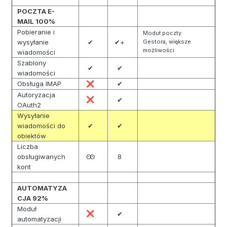
POCZTA E-
MAIL 100%
Pobieranie i
Moduł poczty
wysyłanie
✔
✔+
Gestora, większe
możliwości
wiadomości
Szablony
✔
✔
wiadomości
Obsługa IMAP
✔
❌
Autoryzacja
❌
✔
OAuth2
Wysyłanie
wiadomości do
✔
✔
obiektów
Liczba
obsługiwanych
Ꙭ
8
kont
AUTOMATYZA
CJA 92%
Moduł
❌
✔
automatyzacji