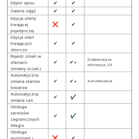
✔
✔
Edytor opisu
✔
✔
Galeria zdjęć
Edycja oferty
✔
❌
trwającej
pojedynczej
Edycja ofert
✔
✔
trwających
zbiorczo
Rejestr zmian w
Dokładniejsze
✔
✔+
ofertach
informacje, UX
(zmiany oczek.)
Automatyczna
✔
✔+
zmiana stanów
Automatyzacja
towarów
Automatyczna
✔
✔
zmiana cen
Obsługa
serwisów
✔
✔
zagranicznych
Allegro
Obsługa
✔
❌
wyróżnień i