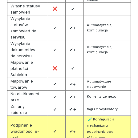
Własne statusy
❌
✔
zamówień
Wysyłanie
statusów
Automatyzacja,
✔
✔+
konfiguracja
zamówień do
serwisu
Wysyłanie
Automatyzacja,
dokumentów
✔
✔+
konfiguracja
do serwisu
Mapowanie
płatności
❌
✔
Subiekta
Mapowanie
Automatyczne
✔
✔+
mapowanie
towarów
Notatki/koment
✔
✔+
Komentarze nexo
arze
Zmiany
✔+
✔
tagi i modyfikatory
zbiorcze
Konfiguracja
🧪
Podpinanie
mechanizmu
wiadomości e-
✔
✔+
podpinania pod
mail
różne typy