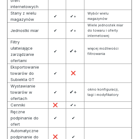
ofert
internetowych
Stany z wielu
Wybór wielu
✔
✔+
magazynów
magazynów
Wiele jednostek miar
Jednostki miar
✔
✔+
do towaru i oferty
internetowej
Filtry
ułatwiające
więcej możliwości
✔+
✔
filtrowania
zarządzanie
ofertami
Eksportowanie
towarów do
✔
❌
Subiekta GT
Wystawianie
okno konfiguracji,
✔+
towarów w
✔
tagi i modyfikatory
ofertach
Cenniki
✔+
❌
Ręczne
podpinanie do
✔
✔
ofert
Automatyczne
podpinanie do
❌
✔