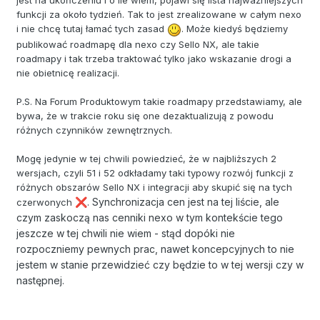
jest na ukończeniu i o ile wiem, pojawi się lista najważniejszych
funkcji za około tydzień. Tak to jest zrealizowane w całym nexo
i nie chcę tutaj łamać tych zasad
. Może kiedyś będziemy
publikować roadmapę dla nexo czy Sello NX, ale takie
roadmapy i tak trzeba traktować tylko jako wskazanie drogi a
nie obietnicę realizacji.
P.S. Na Forum Produktowym takie roadmapy przedstawiamy, ale
bywa, że w trakcie roku się one dezaktualizują z powodu
różnych czynników zewnętrznych.
Mogę jedynie w tej chwili powiedzieć, że w najbliższych 2
wersjach, czyli 51 i 52 odkładamy taki typowy rozwój funkcji z
różnych obszarów Sello NX i integracji aby skupić się na tych
. Synchronizacja cen jest na tej liście, ale
czerwonych
❌
czym zaskoczą nas cenniki nexo w tym kontekście tego
jeszcze w tej chwili nie wiem - stąd dopóki nie
rozpoczniemy pewnych prac, nawet koncepcyjnych to nie
jestem w stanie przewidzieć czy będzie to w tej wersji czy w
następnej.