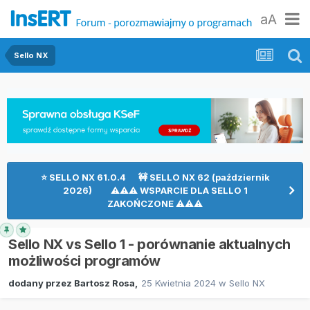
aA
Sello NX
⭐ SELLO NX 61.0.4 🚧 SELLO NX 62 (październik
2026) ⚠⚠⚠ WSPARCIE DLA SELLO 1
ZAKOŃCZONE ⚠⚠⚠
Sello NX vs Sello 1 - porównanie aktualnych
możliwości programów
dodany przez
Bartosz Rosa
,
25 Kwietnia 2024
w
Sello NX