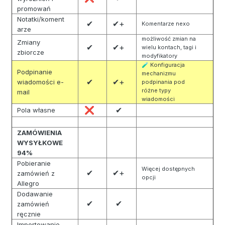
promowań
Notatki/koment
✔
✔+
Komentarze nexo
arze
możliwość zmian na
Zmiany
✔
✔+
wielu kontach, tagi i
zbiorcze
modyfikatory
Konfiguracja
🧪
Podpinanie
mechanizmu
✔
✔+
wiadomości e-
podpinania pod
różne typy
mail
wiadomości
✔
❌
Pola własne
ZAMÓWIENIA
WYSYŁKOWE
94%
Pobieranie
Więcej dostępnych
✔
✔+
zamówień z
opcji
Allegro
Dodawanie
✔
✔
zamówień
ręcznie
Importowanie