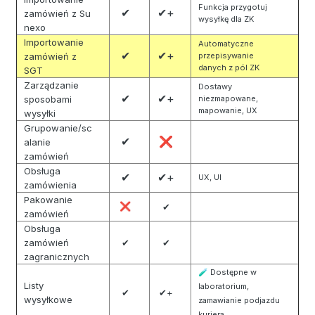
Funkcja przygotuj
✔
✔+
zamówień z Su
wysyłkę dla ZK
nexo
Importowanie
Automatyczne
✔
✔+
zamówień z
przepisywanie
danych z pól ZK
SGT
Zarządzanie
Dostawy
✔
✔+
sposobami
niezmapowane,
mapowanie, UX
wysyłki
Grupowanie/sc
✔
❌
alanie
zamówień
Obsługa
✔
✔+
UX, UI
zamówienia
Pakowanie
❌
✔
zamówień
Obsługa
zamówień
✔
✔
zagranicznych
Dostępne w
🧪
Listy
laboratorium,
✔
✔+
wysyłkowe
zamawianie podjazdu
kuriera