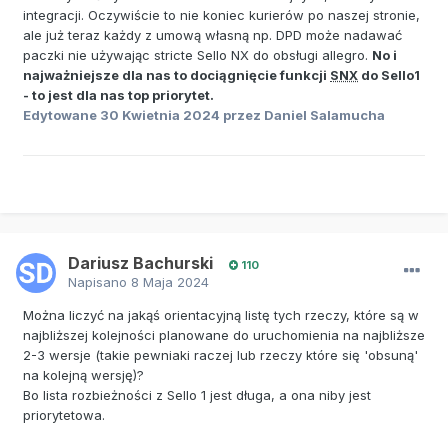
integracji. Oczywiście to nie koniec kurierów po naszej stronie,
ale już teraz każdy z umową własną np. DPD może nadawać
paczki nie używając stricte Sello NX do obsługi allegro.
No i
najważniejsze dla nas to dociągnięcie funkcji
SNX
do Sello1
- to jest dla nas top priorytet.
Edytowane
30 Kwietnia 2024
przez Daniel Salamucha
Dariusz Bachurski
110
Napisano
8 Maja 2024
Można liczyć na jakąś orientacyjną listę tych rzeczy, które są w
najbliższej kolejności planowane do uruchomienia na najbliższe
2-3 wersje (takie pewniaki raczej lub rzeczy które się 'obsuną'
na kolejną wersję)?
Bo lista rozbieżności z Sello 1 jest długa, a ona niby jest
priorytetowa.