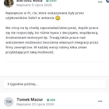
Bartosz Rosa
2 631
Napisano
5 Lipca 2024
Największe w PL i te, które wskazywane były przez
użytkowników Sello1 w ankiecie
.
Nie chcę na tę chwilę zapowiadać/obiecywać, dopóki prace
się nie rozpoczęły, bo różnie bywa z decyzjami, współpracą,
środowiskami testowymi itp. Trwają także prace nad
wdrożeniem możliwości tworzenia własnych integracji przez
firmy zewnętrzne. W każdej wersji robimy kilka zmian
przybliżających taką możliwość.
3 tygodnie później...
Tomek Mazur
259
Napisano
23 Lipca 2024