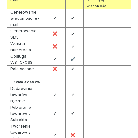
wiadomości
Generowanie
wiadomości e-
✔
✔
mail
Generowanie
❌
✔
SMS
Własna
❌
✔
numeracja
Obsługa
✔
✔
WSTO-OSS
Pola własne
✔
❌
TOWARY 80%
Dodawanie
towarów
✔
✔
ręcznie
Pobieranie
towarów z
✔
✔
Subiekta
Tworzenie
towarów z
✔
❌