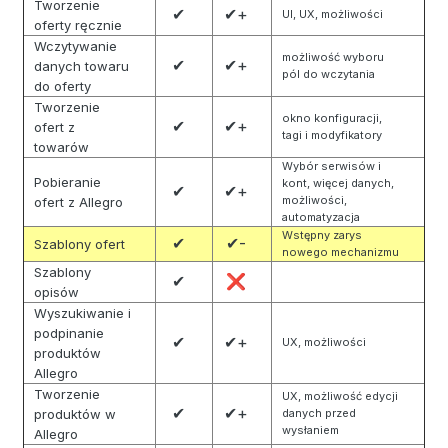
Tworzenie
✔
✔+
UI, UX, możliwości
oferty ręcznie
Wczytywanie
możliwość wyboru
✔
✔+
danych towaru
pól do wczytania
do oferty
Tworzenie
okno konfiguracji,
✔
✔+
ofert z
tagi i modyfikatory
towarów
Wybór serwisów i
Pobieranie
kont, więcej danych,
✔
✔+
możliwości,
ofert z Allegro
automatyzacja
Wstępny zarys
✔
✔-
Szablony ofert
nowego mechanizmu
Szablony
✔
❌
opisów
Wyszukiwanie i
podpinanie
✔
✔+
UX, możliwości
produktów
Allegro
Tworzenie
UX, możliwość edycji
✔
✔+
produktów w
danych przed
wysłaniem
Allegro