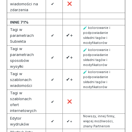
wiadomości na
✔
❌
zdarzenia
INNE 71%
kolorowanie i
🧪
Tagi w
podpowiadanie
✔+
parametrach
✔
składni tagów i
Subiekta
modyfikatorów
Tagi w
kolorowanie i
🧪
parametrach
podpowiadanie
✔+
✔
składni tagów i
sposobów
modyfikatorów
wysyłki
kolorowanie i
🧪
Tagi w
podpowiadanie
✔+
szablonach
✔
składni tagów i
wiadomości
modyfikatorów
Tagi w
szablonach
✔
❌
ofert
internetowych
Nowszy, innej firmy,
Edytor
✔
✔+
więcej możliwości,
wydruków
znany Partnerom
Wydruk listy