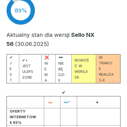
89%
Aktualny stan dla wersji
Sello NX
56
(30.06.2025)
✔
W
❌
➖
✔+
NOWOŚ
J
TRAKCI
NI
NIE
JEST
Ć W
E
E
E
BĘ
ULEPS
WERSJI
S
REALIZA
M
DZI
ZONE
56
T
CJI
A
E
✔
+
OFERTY
INTERNETOW
E 95%