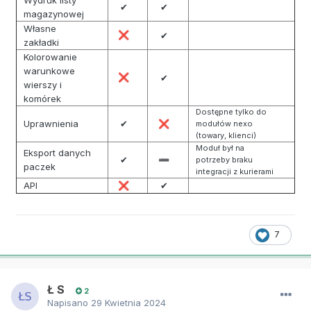
✔
✔
magazynowej
Własne
❌
✔
zakładki
Kolorowanie
warunkowe
❌
✔
wierszy i
komórek
Dostępne tylko do
Uprawnienia
✔
❌
modułów nexo
(towary, klienci)
Moduł był na
Eksport danych
✔
➖
potrzeby braku
paczek
integracji z kurierami
API
✔
❌
7
Ł S
2
Napisano
29 Kwietnia 2024