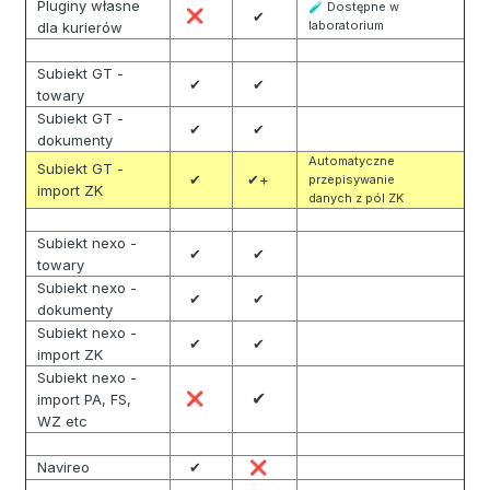
Pluginy własne
Dostępne w
🧪
❌
✔
laboratorium
dla kurierów
Subiekt GT -
✔
✔
towary
Subiekt GT -
✔
✔
dokumenty
Automatyczne
Subiekt GT -
✔
✔+
przepisywanie
import ZK
danych z pól ZK
Subiekt nexo -
✔
✔
towary
Subiekt nexo -
✔
✔
dokumenty
Subiekt nexo -
✔
✔
import ZK
Subiekt nexo -
✔
import PA, FS,
❌
WZ etc
Navireo
✔
❌