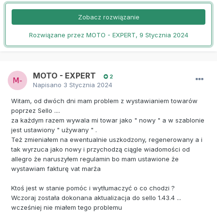
Zobacz rozwiązanie
Rozwiązane przez MOTO - EXPERT,
9 Stycznia 2024
MOTO - EXPERT
2
Napisano
3 Stycznia 2024
Witam, od dwóch dni mam problem z wystawianiem towarów
poprzez Sello ....
za każdym razem wywala mi towar jako " nowy " a w szablonie
jest ustawiony " używany " .
Też zmieniałem na ewentualnie uszkodzony, regenerowany a i
tak wyrzuca jako nowy i przychodzą ciągle wiadomości od
allegro że naruszyłem regulamin bo mam ustawione że
wystawiam fakturę vat marża
Ktoś jest w stanie pomóc i wytłumaczyć o co chodzi ?
Wczoraj została dokonana aktualizacja do sello 1.43.4 ...
wcześniej nie miałem tego problemu