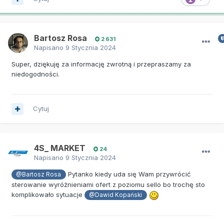
Bartosz Rosa
2 631
Napisano
9 Stycznia 2024
Super, dziękuję za informację zwrotną i przepraszamy za
niedogodności.
Cytuj
4S_ MARKET
24
Napisano
9 Stycznia 2024
Pytanko kiedy uda się Wam przywrócić
@Bartosz Rosa
sterowanie wyróżnieniami ofert z poziomu sello bo trochę sto
komplikowało sytuacje
@Dawid Kopański