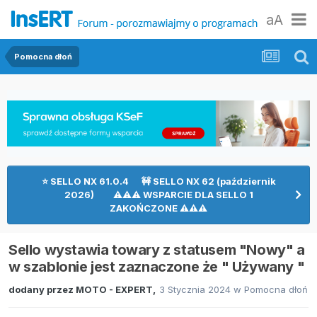
aA
Pomocna dłoń
⭐ SELLO NX 61.0.4 🚧 SELLO NX 62 (październik
2026) ⚠⚠⚠ WSPARCIE DLA SELLO 1
ZAKOŃCZONE ⚠⚠⚠
Sello wystawia towary z statusem "Nowy" a
w szablonie jest zaznaczone że " Używany "
dodany przez
MOTO - EXPERT
,
3 Stycznia 2024
w
Pomocna dłoń