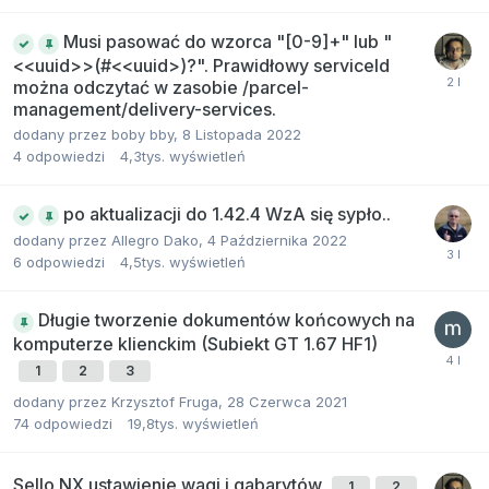
Musi pasować do wzorca "[0-9]+" lub "
<<uuid>>(#<<uuid>)?". Prawidłowy serviceId
można odczytać w zasobie /parcel-
management/delivery-services.
dodany przez
boby bby
,
8 Listopada 2022
4
odpowiedzi
4,3tys.
wyświetleń
po aktualizacji do 1.42.4 WzA się sypło..
dodany przez
Allegro Dako
,
4 Października 2022
6
odpowiedzi
4,5tys.
wyświetleń
Długie tworzenie dokumentów końcowych na
komputerze klienckim (Subiekt GT 1.67 HF1)
1
2
3
dodany przez
Krzysztof Fruga
,
28 Czerwca 2021
74
odpowiedzi
19,8tys.
wyświetleń
Sello NX ustawienie wagi i gabarytów
1
2