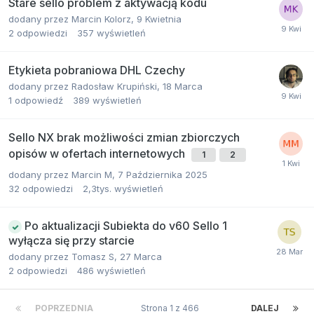
Stare sello problem z aktywacją kodu
dodany przez
Marcin Kolorz
,
9 Kwietnia
2
odpowiedzi
357
wyświetleń
Etykieta pobraniowa DHL Czechy
dodany przez
Radosław Krupiński
,
18 Marca
1
odpowiedź
389
wyświetleń
Sello NX brak możliwości zmian zbiorczych
opisów w ofertach internetowych
1
2
dodany przez
Marcin M
,
7 Października 2025
32
odpowiedzi
2,3tys.
wyświetleń
Po aktualizacji Subiekta do v60 Sello 1
wyłącza się przy starcie
dodany przez
Tomasz S
,
27 Marca
2
odpowiedzi
486
wyświetleń
POPRZEDNIA
Strona 1 z 466
DALEJ