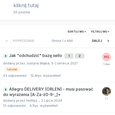
kliknij tutaj
.
50
postów
SORTUJ WG
FILTRUJ WG
POPRZEDNIA
Strona 1 z 466
DALEJ
Jak "odchudzić" bazę sello
1
2
dodany przez
Justyna Majka
,
9 Czerwca 2021
tutorial
43
odpowiedzi
12,9tys.
wyświetleń
Allegro DELIVERY (ORLEN) - musi pasować
do wyrażenia [A-Za-z0-9-_]+
dodany przez
HotKey .
,
2 Lipca 2024
13
odpowiedzi
4,1tys.
wyświetleń