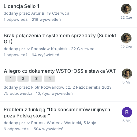
Licencja Sello 1
dodany przez
Artur B
,
19 Czerwca
1
odpowiedź
218
wyświetleń
Brak połączenia z systemem sprzedaży (Subiekt
GT)
dodany przez
Radosław Krupiński
,
22 Czerwca
1
odpowiedź
94
wyświetleń
Allegro cz dokumenty WSTO-OSS a stawka VAT
1
2
3
4
dodany przez
Piotr Rozwandowicz
,
2 Października 2023
75
odpowiedzi
10,7tys.
wyświetleń
Problem z funkcją "Dla konsumentów unijnych
poza Polską stosuj:"
dodany przez
Bartosz Wartecz-Wartecki
,
5 Maja
6
odpowiedzi
504
wyświetleń