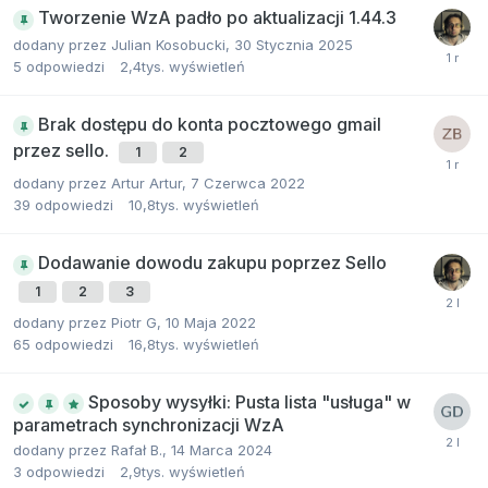
Tworzenie WzA padło po aktualizacji 1.44.3
dodany przez
Julian Kosobucki
,
30 Stycznia 2025
5
odpowiedzi
2,4tys.
wyświetleń
Brak dostępu do konta pocztowego gmail
przez sello.
1
2
dodany przez
Artur Artur
,
7 Czerwca 2022
39
odpowiedzi
10,8tys.
wyświetleń
Dodawanie dowodu zakupu poprzez Sello
1
2
3
dodany przez
Piotr G
,
10 Maja 2022
65
odpowiedzi
16,8tys.
wyświetleń
Sposoby wysyłki: Pusta lista "usługa" w
parametrach synchronizacji WzA
dodany przez
Rafał B.
,
14 Marca 2024
3
odpowiedzi
2,9tys.
wyświetleń