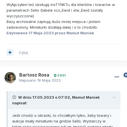
Wyłączyłem też obsługę insTYNKTu dla klientów i towarów w
parametrach Sello (tabele xcs_Ewid i xtw_Ewid zostały
wyczyszczone)
Bazy archiwalne zajmują dużo mniej miejsca i jestem
zadowolony. Miniaturki działają dalej i o to chodziło.
Edytowane
17 Maja 2023
przez Mamut Maniek
Cytuj
Bartosz Rosa
2 631
Napisano
19 Maja 2023
W dniu 17.05.2023 o 07:02,
Mamut Maniek
napisał:
Jeśli chodzi o obrazki, to chciałbym tylko, żeby towary i
aukcje miały miniaturki na gridzie Sello. Wystarczy w
takim razie wyczyszczenie pól im_Image? zostaną wtedy