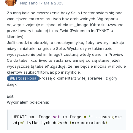
Napisano
17 Maja 2023
Za mną kolejne czyszczenie bazy Sello i zastanawiam się nad
zmniejszeniem rozmiaru tych baz archiwalnych. Wg raportu
najwięcej zajmuje miejsca tabela im__Image (Obrazki używane
przez towary i aukcje) i xcs_Ewid (Ewidencja InsTYNKT-u
klientów).
Jeśli chodzi o obrazki, to chciałbym tylko, żeby towary i aukcje
miały miniaturki na gridzie Sello. Wystarczy w takim razie
wyczyszczenie pól im_Image? zostaną wtedy dane im_Preview
Co do tabeli xcs_Ewid to zastanawiam się co się stanie jeżeli
wyczyszczę tą tabele? Zgaduję, że nie będzie można w module
klientów szukać/filtorwać po instynkcie.
Proszę o komentarz w tej sprawie i z góry
@Bartosz Rosa
dzięki!
Edit:
Wykonałem polecenia:
UPDATE im__Image 
set
 im_Image 
=
''
--
usuni
ę
cie 
zdj
ęć
 tylko tych du
ż
ych 
(
nie miniaturek
)