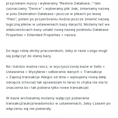
przyciskiem myszy i wybieramy "Restore Database..." tam
zaznaczamy "Device" i wybieramy plik .bak, zmieniamy nazwę
w polu Destination Database i jeszcze w plikach po lewej
"Files", potem po przywróceniu można jeszcze zmienić nazwę
logiczną plików w ustawieniach bazy danych). Możemy też we
właściwościach bazy ustalić nową nazwę podmiotu Database
Properties > Extended Properties > nazwa
Do tego robię skróty pracownikom, żeby w razie czego mogli
się połączyć do starej bazy.
No i bardzo ważna rzecz, w wyczyszczonej bazie w Sello >
Ustawienia > Wysyłanie i odbieranie danych > Transakcje
> Zapisuj transakcje Allegro od dnia > wpisujemy nową datę
odcięcia (chociaż tak sprawdzam to teraz to chyba nie ma to
znaczenia bo i tak pobiera tylko nowe transakcje)
W bazie archiwalnej możemy wyłączyć pobieranie
transakcji/aukcji/wiadomości w ustawieniach, żeby czasem po
włączeniu się nie pobierały.