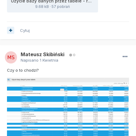
Użycie bazy danych przez tabele - raport SQL.xml
9.68 kB
·
57 pobrań
Cytuj
Mateusz Skibiński
0
Napisano
1 Kwietnia
Czy o to chodzi?