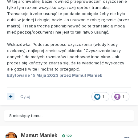
W tej archiwalnej bazie również przeprowadzam czyszczenie
tylko tym razem wszystko czyszczę oprócz transakcji.
Transakcje trzeba usunąć te po dacie odcięcia żeby nie było
dubli w jednej i drugiej bazie. Ja usuwanie robię ręcznie (przez
makro). Trzeba trochę pokombinować bo te transakcję mogą
mieć paczkę/dokument i nie jest to tak łatwo usunąć.
Wskazówka: Podczas procesu czyszczenia (wtedy kiedy
czekamy), najlepiej zmniejszyć okienko "Czyszczenie bazy
danych" do małych rozmiarów i pochować inne okna. Jak
proces się kończy to zdarza się, że ta wiadomość wyskoczy
ale gdzieś w tle i można to przegapić.
Edytowane
15 Maja 2023
przez Mamut Maniek
Cytuj
1
1
8 miesięcy temu...
Mamut Maniek
122