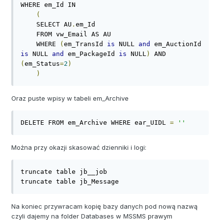
WHERE em_Id IN 

(
    SELECT AU
.
em_Id 

    FROM vw_Email AS AU 

    WHERE 
(
em_TransId 
is
 NULL 
and
 em_AuctionId 
is
 NULL 
and
 em_PackageId 
is
 NULL
)
 AND 
(
em_Status
=
2
)
)
Oraz puste wpisy w tabeli em_Archive
DELETE FROM em_Archive WHERE ear_UIDL 
=
''
Można przy okazji skasować dzienniki i logi:
truncate table jb__job

truncate table jb_Message
Na koniec przywracam kopię bazy danych pod nową nazwą
czyli dajemy na folder Databases w MSSMS prawym