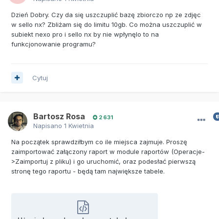
Dzień Dobry. Czy da się uszczuplić bazę zbiorczo np ze zdjęc
w sello nx? Zbliżam się do limitu 10gb. Co można uszczuplić w
subiekt nexo pro i sello nx by nie wpłynęlo to na
funkcjonowanie programu?
Cytuj
Bartosz Rosa
2 631
Napisano
1 Kwietnia
Na początek sprawdziłbym co ile miejsca zajmuje. Proszę
zaimportować załączony raport w module raportów (Operacje-
>Zaimportuj z pliku) i go uruchomić, oraz podesłać pierwszą
stronę tego raportu - będą tam największe tabele.