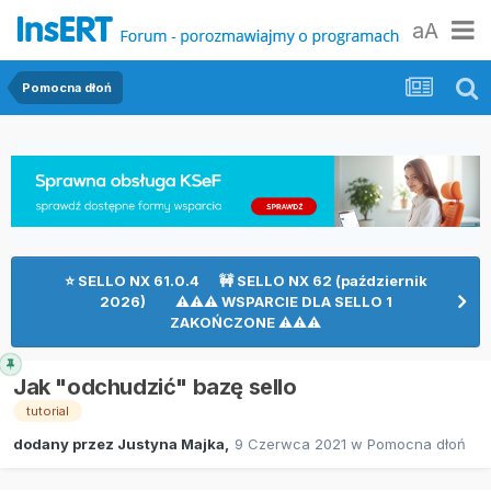
aA
Pomocna dłoń
⭐ SELLO NX 61.0.4 🚧 SELLO NX 62 (październik
2026) ⚠⚠⚠ WSPARCIE DLA SELLO 1
ZAKOŃCZONE ⚠⚠⚠
Jak "odchudzić" bazę sello
tutorial
dodany przez
Justyna Majka
,
9 Czerwca 2021
w
Pomocna dłoń