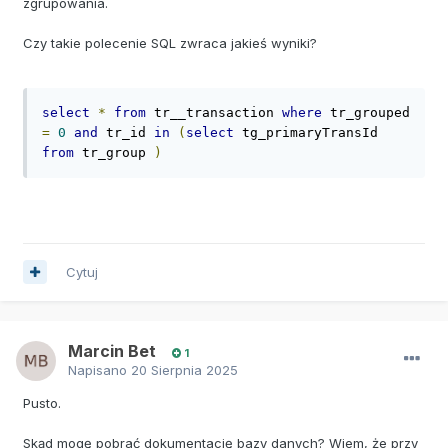
zgrupowania.
Czy takie polecenie SQL zwraca jakieś wyniki?
select
*
from
 tr__transaction 
where
 tr_grouped 
=
0
and
 tr_id 
in
(
select
 tg_primaryTransId 
from
 tr_group 
)
Cytuj
Marcin Bet
1
Napisano
20 Sierpnia 2025
Pusto.
Skąd mogę pobrać dokumentację bazy danych? Wiem, że przy