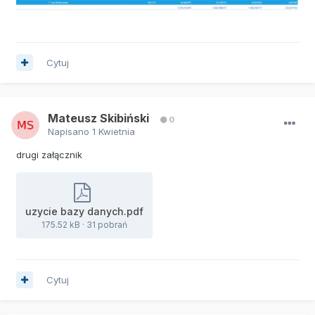
Cytuj
Mateusz Skibiński
0
Napisano
1 Kwietnia
drugi załącznik
uzycie bazy danych.pdf
175.52 kB
·
31 pobrań
Cytuj