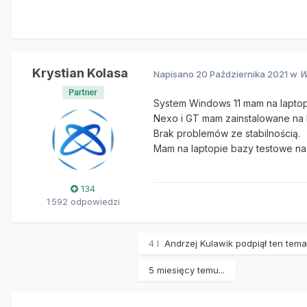
Krystian Kolasa
Napisano
20 Października 2021
w
W
System Windows 11 mam na laptop
Nexo i GT mam zainstalowane na 
Brak problemów ze stabilnością.
Mam na laptopie bazy testowe na 
134
1 592 odpowiedzi
4 l
Andrzej Kulawik
podpiął ten tema
5 miesięcy temu...