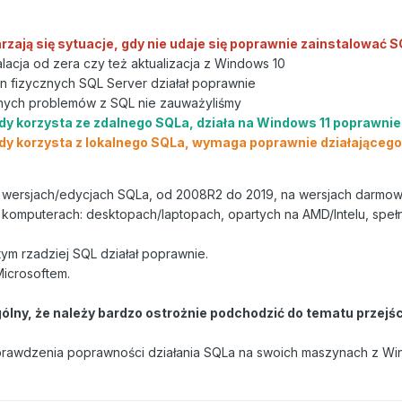
rzają się sytuacje, gdy nie udaje się poprawnie zainstalować 
talacja od zera czy też aktualizacja z Windows 10
yn fizycznych SQL Server działał poprawnie
lnych problemów z SQL nie zauważyliśmy
gdy korzysta ze zdalnego SQLa, działa na Windows 11 poprawnie
gdy korzysta z lokalnego SQLa, wymaga poprawnie działającego 
wersjach/edycjach SQLa, od 2008R2 do 2019, na wersjach darmowyc
komputerach: desktopach/laptopach, opartych na AMD/Intelu, spełn
ym rzadziej SQL działał poprawnie.
Microsoftem.
ólny, że należy bardzo ostrożnie podchodzić do tematu przejś
prawdzenia poprawności działania SQLa na swoich maszynach z Wind