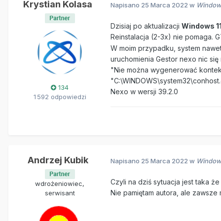
Krystian Kolasa
Napisano
25 Marca 2022
w
Windows
Dzisiaj po aktualizacji
Windows 11
Reinstalacja (2-3x) nie pomaga. 
W moim przypadku, system nawet ni
uruchomienia Gestor nexo nic się
"Nie można wygenerować kontekst
"C:\WINDOWS\system32\conhost.e
134
Nexo w wersji 39.2.0
1 592 odpowiedzi
Andrzej Kubik
Napisano
25 Marca 2022
w
Windows
Czyli na dziś sytuacja jest taka że
wdrożeniowiec,
Nie pamiętam autora, ale zawsze 
serwisant