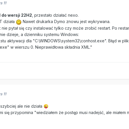
 11
 do wersji 22H2
, przestało działać nexo.
GT działa
Nawet drukarka Dymo znowu jest wykrywana.
e pytał się czy instalować tylko czy może zrobić restart. Po restar
 nie dzieje, a dzienniku systemu Windows:
u aktywacji dla "C:\WINDOWS\system32\conhost.exe". Błąd w pliku
xe" w wierszu 0. Nieprawidłowa składnia XML."
 11
 szybciej ale nie działa
😜
mi się przypomina "wiedziałem że postęp musi nadejść, ale miałem n