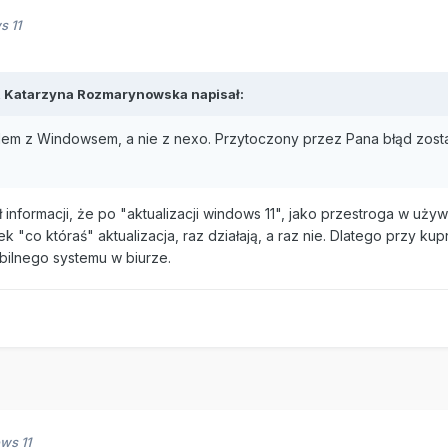
 11
,
Katarzyna Rozmarynowska
napisał:
lem z Windowsem, a nie z nexo. Przytoczony przez Pana błąd zost
 informacji, że po "aktualizacji windows 11", jako przestroga w uży
k "co któraś" aktualizacja, raz działają, a raz nie. Dlatego przy
bilnego systemu w biurze.
ws 11