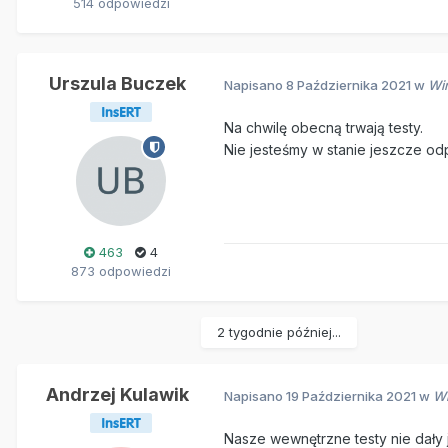
514 odpowiedzi
Urszula Buczek
Napisano
8 Października 2021
w
Wi
Na chwilę obecną trwają testy.
Nie jesteśmy w stanie jeszcze od
463
4
873 odpowiedzi
2 tygodnie później...
Andrzej Kulawik
Napisano
19 Października 2021
w
Wi
Nasze wewnętrzne testy nie dały