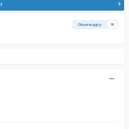
k)
Obserwujący
15