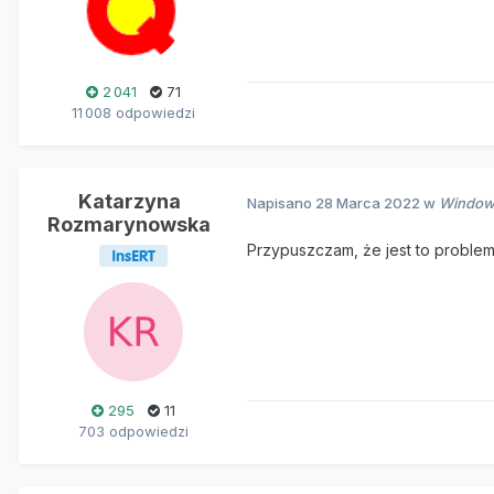
2 041
71
11 008 odpowiedzi
Katarzyna
Napisano
28 Marca 2022
w
Windows
Rozmarynowska
Przypuszczam, że jest to proble
295
11
703 odpowiedzi