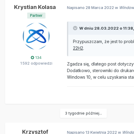
Krystian Kolasa
Napisano
28 Marca 2022
w
Windows
W dniu 28.03.2022 o 11:38
Przypuszczam, że jest to prob
22H2
.
134
1 592 odpowiedzi
Zgadza się, dlatego post dotyczył
Dodatkowo, sterowniki do drukare
Windows 10, w celu uzyskania sta
3 tygodnie później...
Krzysztof
Napisano
13 Kwietnia 2022
w
Windo