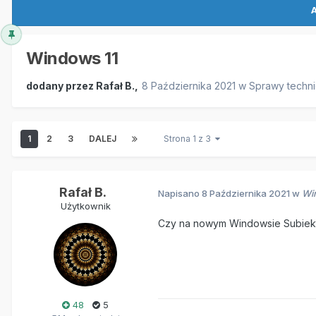
A
Windows 11
dodany przez
Rafał B.
,
8 Października 2021
w
Sprawy techn
1
2
3
DALEJ
Strona 1 z 3
Rafał B.
Napisano
8 Października 2021
w
Wi
Użytkownik
Czy na nowym Windowsie Subiekt,
48
5