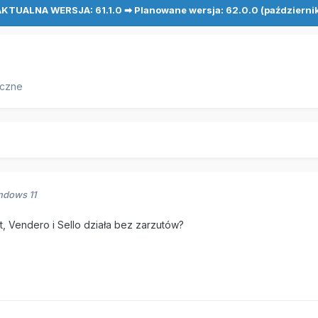
KTUALNA WERSJA: 61.1.0 ➡ Planowane wersja: 62.0.0 (październi
iczne
ndows 11
 Vendero i Sello działa bez zarzutów?