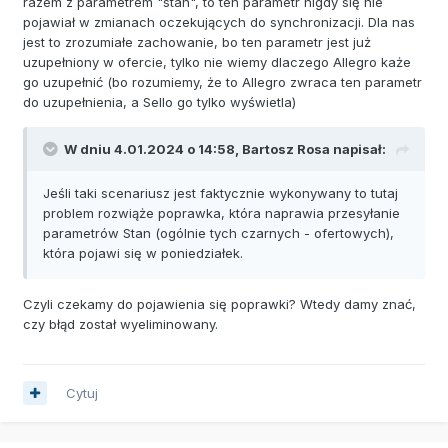
razem z parametrem "stan", to ten parametr nigdy się nie
pojawiał w zmianach oczekujących do synchronizacji. Dla nas
jest to zrozumiałe zachowanie, bo ten parametr jest już
uzupełniony w ofercie, tylko nie wiemy dlaczego Allegro każe
go uzupełnić (bo rozumiemy, że to Allegro zwraca ten parametr
do uzupełnienia, a Sello go tylko wyświetla)
W dniu 4.01.2024 o 14:58,
Bartosz Rosa
napisał:
Jeśli taki scenariusz jest faktycznie wykonywany to tutaj
problem rozwiąże poprawka, która naprawia przesyłanie
parametrów Stan (ogólnie tych czarnych - ofertowych),
która pojawi się w poniedziałek.
Czyli czekamy do pojawienia się poprawki? Wtedy damy znać,
czy błąd został wyeliminowany.
Cytuj