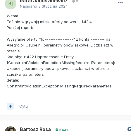
Rafał Januszkiewicz
0
Napisano
3 Stycznia 2024
Witam.
Też nie wgrywają mi sie oferty od wersji 1.43.4
Poniżej raport:
Wysyłanie oferty "1x ----------------" z konta -------- na
Allegro.pl: Uzupełnij parametry obowiązkowe: Liczba szt w
ofercie.
Kod błędu: 422 Unprocessable Entity
[ConstraintViolationException.MissingRequiredParameters]:
Uzupełnij parametry obowiązkowe: Liczba szt w ofercie.
ścieżka: parameters
detale:
ConstraintViolationException.MissingRequiredParameters
Cytuj
Bartosz Rosa
2 631