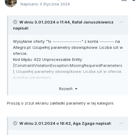
Napisano
3 Stycznia 2024
W dniu 3.01.2024 o 11:44,
Rafał Januszkiewicz
napisał:
Wysyłanie oferty "1x ----------------" z konta -------- na
Allegro.pl: Uzupełnij parametry obowiązkowe: Liczba szt w
ofercie.
Kod błędu: 422 Unprocessable Entity
[ConstraintViolationException.MissingRequiredParameters
]: Uzupełnij parametry obowiązkowe: Liczba szt w ofercie.
ścieżka: parameters
detale:
Rozwiń
ConstraintViolationException.MissingRequiredParameters
Proszę o zrzut ekranu zakładki parametry w tej kategorii.
W dniu 2.01.2024 o 18:42,
Aga Zgaga
napisał: