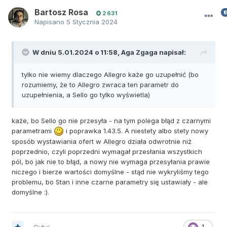
Bartosz Rosa
2 631
Napisano
5 Stycznia 2024
W dniu 5.01.2024 o 11:58,
Aga Zgaga
napisał:
tylko nie wiemy dlaczego Allegro każe go uzupełnić (bo
rozumiemy, że to Allegro zwraca ten parametr do
uzupełnienia, a Sello go tylko wyświetla)
każe, bo Sello go nie przesyła - na tym polega błąd z czarnymi
parametrami
i poprawka 1.43.5. A niestety albo stety nowy
sposób wystawiania ofert w Allegro działa odwrotnie niż
poprzednio, czyli poprzedni wymagał przesłania wszystkich
pól, bo jak nie to błąd, a nowy nie wymaga przesyłania prawie
niczego i bierze wartości domyślne - stąd nie wykryliśmy tego
problemu, bo Stan i inne czarne parametry się ustawiały - ale
domyślne
:).
Cytuj
1