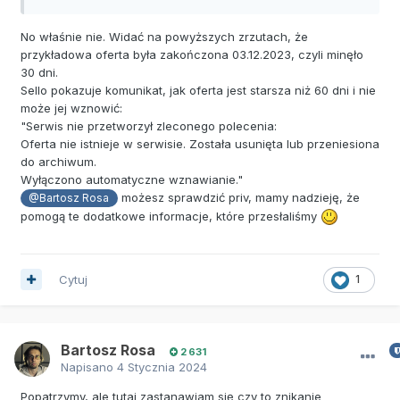
No właśnie nie. Widać na powyższych zrzutach, że
przykładowa oferta była zakończona 03.12.2023, czyli minęło
30 dni.
Sello pokazuje komunikat, jak oferta jest starsza niż 60 dni i nie
może jej wznowić:
"Serwis nie przetworzył zleconego polecenia:
Oferta nie istnieje w serwisie. Została usunięta lub przeniesiona
do archiwum.
Wyłączono automatyczne wznawianie."
możesz sprawdzić priv, mamy nadzieję, że
@Bartosz Rosa
pomogą te dodatkowe informacje, które przesłaliśmy
Cytuj
1
Bartosz Rosa
2 631
Napisano
4 Stycznia 2024
Popatrzymy, ale tutaj zastanawiam się czy to znikanie