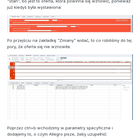
"Stan", bo jest to oferta, która powinna się wznowić, ponieważ
już kiedyś była wystawiona:
Po przejściu na zakładkę "Zmiany" widać, to co robiliśmy do tej
pory, że oferta się nie wznowiła:
Poprzez ctrl+b wchodzimy w parametry specyficzne i
dodajemy to, o czym Allegro pisze, żeby uzupełnić: