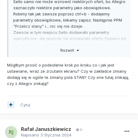
Sello samo nie może wznowić niektórych ofert, bo Allegro
zaznaczyło niektóre parametry jako obowiązkowe.
Robimy tak jak zawsze poprzez ctrl+b - dodajemy
parametry obowiązkowe, klikamy zapisz. Następnie PPM
"Przelicz stany" i... nic się nie dzieje.
Zawsze w tym miejscu Sello dodawało parametry
specyficzne, ale jeszcze nie wznawiało oferty. Dopiero po
ponownym kliknięciu "Przelicz stany", wznawiało oferty.
Rozwiń
Teraz zmiany specyficzne zostają usunięte i nic się nie
dzieje.
Mógłbym prosić o podesłanie krok po kroku co i jak jest
ustawiane, wraz ze zrzutami ekranu? Czy w zakładce zmiany
dodają się w ogóle te zmiany pola STAN? Czy one tutaj znikają,
czy z Allegro znikają?
Cytuj
Rafał Januszkiewicz
0
Napisano
3 Stycznia 2024