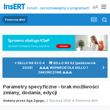
aA
Pomocna dłoń
⭐ SELLO NX 61.0.4 🚧 SELLO NX 62 (październik
2026) ⚠⚠⚠ WSPARCIE DLA SELLO 1
ZAKOŃCZONE ⚠⚠⚠
Parametry specyficzne - brak możliwości
zmiany, dodania, edycji
dodany przez
Aga Zgaga
,
2 Stycznia 2024
w
Pomocna dłoń