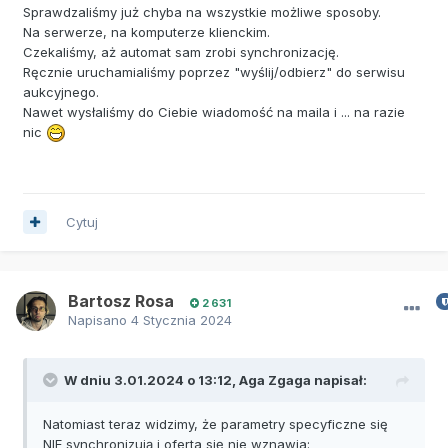
Sprawdzaliśmy już chyba na wszystkie możliwe sposoby.
Na serwerze, na komputerze klienckim.
Czekaliśmy, aż automat sam zrobi synchronizację.
Ręcznie uruchamialiśmy poprzez "wyślij/odbierz" do serwisu
aukcyjnego.
Nawet wysłaliśmy do Ciebie wiadomość na maila i ... na razie
nic
Cytuj
Bartosz Rosa
2 631
Napisano
4 Stycznia 2024
W dniu 3.01.2024 o 13:12,
Aga Zgaga
napisał:
Natomiast teraz widzimy, że parametry specyficzne się
NIE synchronizują i oferta się nie wznawia: