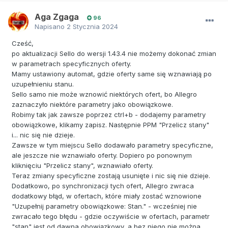
Aga Zgaga
96
Napisano
2 Stycznia 2024
Cześć,
po aktualizacji Sello do wersji 1.43.4 nie możemy dokonać zmian
w parametrach specyficznych oferty.
Mamy ustawiony automat, gdzie oferty same się wznawiają po
uzupełnieniu stanu.
Sello samo nie może wznowić niektórych ofert, bo Allegro
zaznaczyło niektóre parametry jako obowiązkowe.
Robimy tak jak zawsze poprzez ctrl+b - dodajemy parametry
obowiązkowe, klikamy zapisz. Następnie PPM "Przelicz stany"
i... nic się nie dzieje.
Zawsze w tym miejscu Sello dodawało parametry specyficzne,
ale jeszcze nie wznawiało oferty. Dopiero po ponownym
kliknięciu "Przelicz stany", wznawiało oferty.
Teraz zmiany specyficzne zostają usunięte i nic się nie dzieje.
Dodatkowo, po synchronizacji tych ofert, Allegro zwraca
dodatkowy błąd, w ofertach, które miały zostać wznowione
"Uzupełnij parametry obowiązkowe: Stan." - wcześniej nie
zwracało tego błędu - gdzie oczywiście w ofertach, parametr
"stan" jest od dawna obowiązkowy, a bez niego nie można