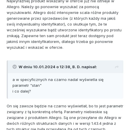
Najwyraźniej produkt wskazany w ofercie już nie istnieje w
Allegro. Należy go ponownie wyszukać za pomocą
wyszukiwarki. Allegro dość intensywnie scala różne produkty
generowane przez sprzedawców (z których każdy ma jakiś
swój indywidualny identyfikator), co skutkuje tym, że te
wcześniej wyszukane bądź utworzone identyfikatory po prostu
znikają. Zapewne ten sam produkt jest teraz dostępny pod
jakimś innym identyfikatorem, dlatego trzeba go ponownie
wyszukać i wskazać w ofercie.
W dniu 10.01.2024 o 12:38,
B. D.
napisał:
a w specyficznych na czarno nadal wyświetla się
parametr "stan"
i co dalej?
On się zawsze będzie na czarno wyświetlał, bo to jest parametr
związany z tą konkretną ofertą. Parametry niebieskie są
związane z produktem Allegro. Są one przesyłane do Allegro w
dwóch różnych strukturach danych i w wersji 1.43.4 jedna z
tych struktur nie była przesyłana (ta od tych czarnych