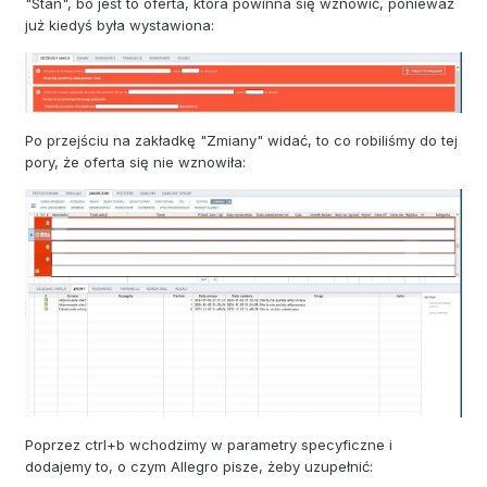
"Stan", bo jest to oferta, która powinna się wznowić, ponieważ
już kiedyś była wystawiona:
Po przejściu na zakładkę "Zmiany" widać, to co robiliśmy do tej
pory, że oferta się nie wznowiła:
Poprzez ctrl+b wchodzimy w parametry specyficzne i
dodajemy to, o czym Allegro pisze, żeby uzupełnić: