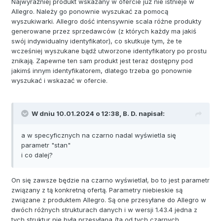
Najwyraźniej produkt wskazany w ofercie już nie istnieje w
Allegro. Należy go ponownie wyszukać za pomocą
wyszukiwarki. Allegro dość intensywnie scala różne produkty
generowane przez sprzedawców (z których każdy ma jakiś
swój indywidualny identyfikator), co skutkuje tym, że te
wcześniej wyszukane bądź utworzone identyfikatory po prostu
znikają. Zapewne ten sam produkt jest teraz dostępny pod
jakimś innym identyfikatorem, dlatego trzeba go ponownie
wyszukać i wskazać w ofercie.
W dniu 10.01.2024 o 12:38,
B. D.
napisał:
a w specyficznych na czarno nadal wyświetla się
parametr "stan"
i co dalej?
On się zawsze będzie na czarno wyświetlał, bo to jest parametr
związany z tą konkretną ofertą. Parametry niebieskie są
związane z produktem Allegro. Są one przesyłane do Allegro w
dwóch różnych strukturach danych i w wersji 1.43.4 jedna z
tych struktur nie była przesyłana (ta od tych czarnych