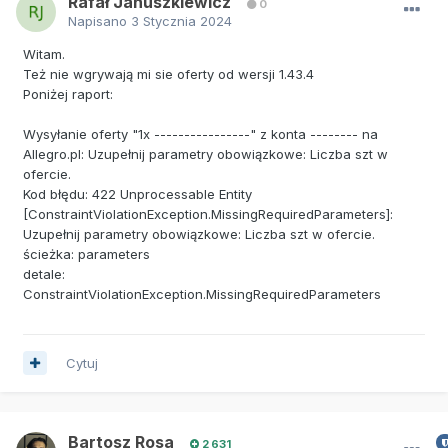
Rafał Januszkiewicz
0
Napisano
3 Stycznia 2024
Witam.
Też nie wgrywają mi sie oferty od wersji 1.43.4
Poniżej raport:
Wysyłanie oferty "1x ----------------" z konta -------- na
Allegro.pl: Uzupełnij parametry obowiązkowe: Liczba szt w
ofercie.
Kod błędu: 422 Unprocessable Entity
[ConstraintViolationException.MissingRequiredParameters]:
Uzupełnij parametry obowiązkowe: Liczba szt w ofercie.
ścieżka: parameters
detale:
ConstraintViolationException.MissingRequiredParameters
Cytuj
Bartosz Rosa
2 631