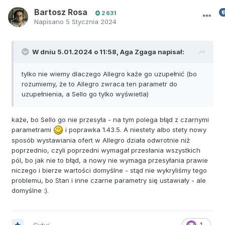
Bartosz Rosa
2 631
Napisano
5 Stycznia 2024
W dniu 5.01.2024 o 11:58,
Aga Zgaga
napisał:
tylko nie wiemy dlaczego Allegro każe go uzupełnić (bo
rozumiemy, że to Allegro zwraca ten parametr do
uzupełnienia, a Sello go tylko wyświetla)
każe, bo Sello go nie przesyła - na tym polega błąd z czarnymi
parametrami
i poprawka 1.43.5. A niestety albo stety nowy
sposób wystawiania ofert w Allegro działa odwrotnie niż
poprzednio, czyli poprzedni wymagał przesłania wszystkich
pól, bo jak nie to błąd, a nowy nie wymaga przesyłania prawie
niczego i bierze wartości domyślne - stąd nie wykryliśmy tego
problemu, bo Stan i inne czarne parametry się ustawiały - ale
domyślne
:).
Cytuj
1