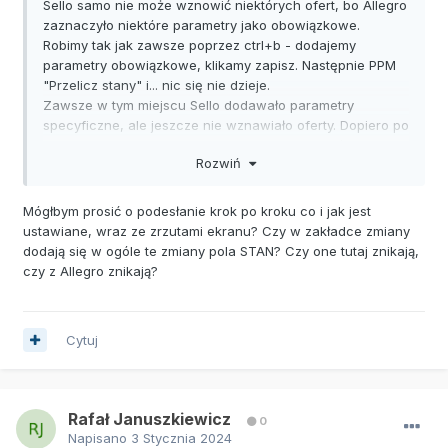
Sello samo nie może wznowić niektórych ofert, bo Allegro
zaznaczyło niektóre parametry jako obowiązkowe.
Robimy tak jak zawsze poprzez ctrl+b - dodajemy
parametry obowiązkowe, klikamy zapisz. Następnie PPM
"Przelicz stany" i... nic się nie dzieje.
Zawsze w tym miejscu Sello dodawało parametry
specyficzne, ale jeszcze nie wznawiało oferty. Dopiero po
ponownym kliknięciu "Przelicz stany", wznawiało oferty.
Rozwiń
Teraz zmiany specyficzne zostają usunięte i nic się nie
dzieje.
Mógłbym prosić o podesłanie krok po kroku co i jak jest
ustawiane, wraz ze zrzutami ekranu? Czy w zakładce zmiany
dodają się w ogóle te zmiany pola STAN? Czy one tutaj znikają,
czy z Allegro znikają?
Cytuj
Rafał Januszkiewicz
0
Napisano
3 Stycznia 2024