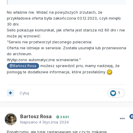
No właśnie nie. Widać na powyższych zrzutach, że
przykładowa oferta była zakończona 03.12.2023, czyli minęło
30 dni.
Sello pokazuje komunikat, jak oferta jest starsza niż 60 dni i nie
może jej wznowić:
"Serwis nie przetworzył zleconego polecenia:
Oferta nie istnieje w serwisie. Została usunięta lub przeniesiona
do archiwum.
Wyłączono automatyczne wznawianie."
możesz sprawdzić priv, mamy nadzieję, że
@Bartosz Rosa
pomogą te dodatkowe informacje, które przesłaliśmy
Cytuj
1
Bartosz Rosa
2 631
Napisano
4 Stycznia 2024
Popatrzymy, ale tutaj zastanawiam się czy to znikanie