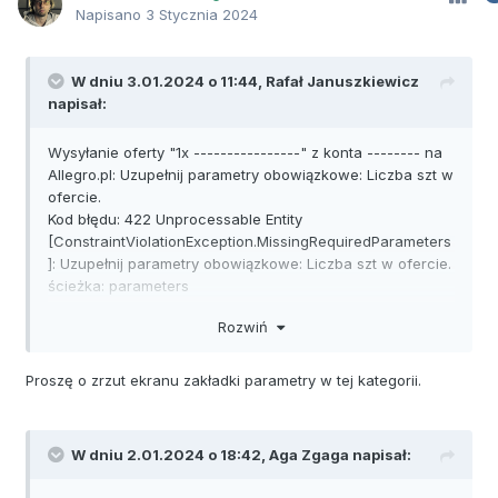
Napisano
3 Stycznia 2024
W dniu 3.01.2024 o 11:44,
Rafał Januszkiewicz
napisał:
Wysyłanie oferty "1x ----------------" z konta -------- na
Allegro.pl: Uzupełnij parametry obowiązkowe: Liczba szt w
ofercie.
Kod błędu: 422 Unprocessable Entity
[ConstraintViolationException.MissingRequiredParameters
]: Uzupełnij parametry obowiązkowe: Liczba szt w ofercie.
ścieżka: parameters
detale:
Rozwiń
ConstraintViolationException.MissingRequiredParameters
Proszę o zrzut ekranu zakładki parametry w tej kategorii.
W dniu 2.01.2024 o 18:42,
Aga Zgaga
napisał: