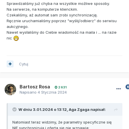
Sprawdzaliśmy już chyba na wszystkie możliwe sposoby.
Na serwerze, na komputerze klienckim.
Czekaliśmy, aż automat sam zrobi synchronizację.
Ręcznie uruchamialiśmy poprzez "wyślij/odbierz" do serwisu
aukcyjnego.
Nawet wysłaliśmy do Ciebie wiadomość na maila i ... na razie
nic
Cytuj
Bartosz Rosa
2 631
Napisano
4 Stycznia 2024
W dniu 3.01.2024 o 13:12,
Aga Zgaga
napisał:
Natomiast teraz widzimy, że parametry specyficzne się
NIE synchronizują i oferta się nie wznawia: