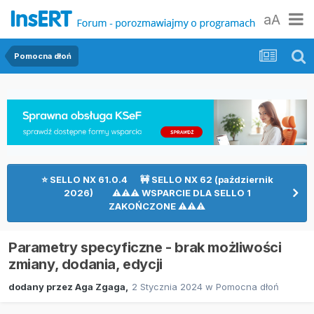
aA
Pomocna dłoń
⭐ SELLO NX 61.0.4 🚧 SELLO NX 62 (październik
2026) ⚠⚠⚠ WSPARCIE DLA SELLO 1
ZAKOŃCZONE ⚠⚠⚠
Parametry specyficzne - brak możliwości
zmiany, dodania, edycji
dodany przez
Aga Zgaga
,
2 Stycznia 2024
w
Pomocna dłoń