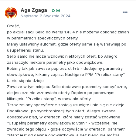
Aga Zgaga
96
Napisano
2 Stycznia 2024
Cześć,
po aktualizacji Sello do wersji 1.43.4 nie możemy dokonać zmian
w parametrach specyficznych oferty.
Mamy ustawiony automat, gdzie oferty same się wznawiają po
uzupełnieniu stanu.
Sello samo nie może wznowić niektórych ofert, bo Allegro
zaznaczyło niektóre parametry jako obowiązkowe.
Robimy tak jak zawsze poprzez ctrl+b - dodajemy parametry
obowiązkowe, klikamy zapisz. Następnie PPM "Przelicz stany"
i... nic się nie dzieje.
Zawsze w tym miejscu Sello dodawało parametry specyficzne,
ale jeszcze nie wznawiało oferty. Dopiero po ponownym
kliknięciu "Przelicz stany", wznawiało oferty.
Teraz zmiany specyficzne zostają usunięte i nic się nie dzieje.
Dodatkowo, po synchronizacji tych ofert, Allegro zwraca
dodatkowy błąd, w ofertach, które miały zostać wznowione
"Uzupełnij parametry obowiązkowe: Stan." - wcześniej nie
zwracało tego błędu - gdzie oczywiście w ofertach, parametr
"stan" jest od dawna obowiązkowy, a bez niego nie można