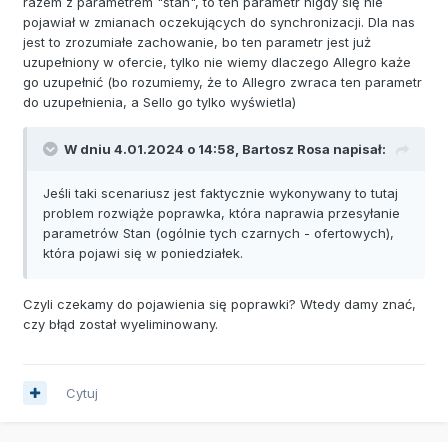
razem z parametrem "stan", to ten parametr nigdy się nie
pojawiał w zmianach oczekujących do synchronizacji. Dla nas
jest to zrozumiałe zachowanie, bo ten parametr jest już
uzupełniony w ofercie, tylko nie wiemy dlaczego Allegro każe
go uzupełnić (bo rozumiemy, że to Allegro zwraca ten parametr
do uzupełnienia, a Sello go tylko wyświetla)
W dniu 4.01.2024 o 14:58,
Bartosz Rosa
napisał:
Jeśli taki scenariusz jest faktycznie wykonywany to tutaj
problem rozwiąże poprawka, która naprawia przesyłanie
parametrów Stan (ogólnie tych czarnych - ofertowych),
która pojawi się w poniedziałek.
Czyli czekamy do pojawienia się poprawki? Wtedy damy znać,
czy błąd został wyeliminowany.
Cytuj