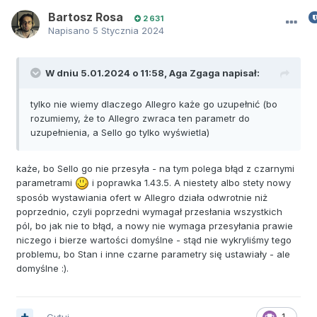
Bartosz Rosa
2 631
Napisano
5 Stycznia 2024
W dniu 5.01.2024 o 11:58,
Aga Zgaga
napisał:
tylko nie wiemy dlaczego Allegro każe go uzupełnić (bo
rozumiemy, że to Allegro zwraca ten parametr do
uzupełnienia, a Sello go tylko wyświetla)
każe, bo Sello go nie przesyła - na tym polega błąd z czarnymi
parametrami
i poprawka 1.43.5. A niestety albo stety nowy
sposób wystawiania ofert w Allegro działa odwrotnie niż
poprzednio, czyli poprzedni wymagał przesłania wszystkich
pól, bo jak nie to błąd, a nowy nie wymaga przesyłania prawie
niczego i bierze wartości domyślne - stąd nie wykryliśmy tego
problemu, bo Stan i inne czarne parametry się ustawiały - ale
domyślne
:).
Cytuj
1