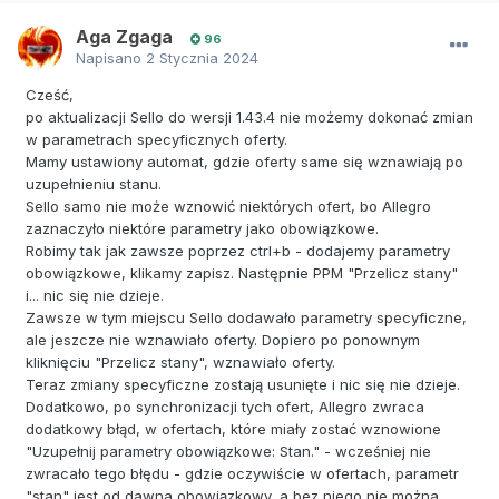
Aga Zgaga
96
Napisano
2 Stycznia 2024
Cześć,
po aktualizacji Sello do wersji 1.43.4 nie możemy dokonać zmian
w parametrach specyficznych oferty.
Mamy ustawiony automat, gdzie oferty same się wznawiają po
uzupełnieniu stanu.
Sello samo nie może wznowić niektórych ofert, bo Allegro
zaznaczyło niektóre parametry jako obowiązkowe.
Robimy tak jak zawsze poprzez ctrl+b - dodajemy parametry
obowiązkowe, klikamy zapisz. Następnie PPM "Przelicz stany"
i... nic się nie dzieje.
Zawsze w tym miejscu Sello dodawało parametry specyficzne,
ale jeszcze nie wznawiało oferty. Dopiero po ponownym
kliknięciu "Przelicz stany", wznawiało oferty.
Teraz zmiany specyficzne zostają usunięte i nic się nie dzieje.
Dodatkowo, po synchronizacji tych ofert, Allegro zwraca
dodatkowy błąd, w ofertach, które miały zostać wznowione
"Uzupełnij parametry obowiązkowe: Stan." - wcześniej nie
zwracało tego błędu - gdzie oczywiście w ofertach, parametr
"stan" jest od dawna obowiązkowy, a bez niego nie można