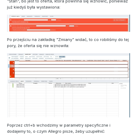
"Stan", bo jest to oferta, która powinna się wznowić, ponieważ
już kiedyś była wystawiona:
Po przejściu na zakładkę "Zmiany" widać, to co robiliśmy do tej
pory, że oferta się nie wznowiła:
Poprzez ctrl+b wchodzimy w parametry specyficzne i
dodajemy to, o czym Allegro pisze, żeby uzupełnić: