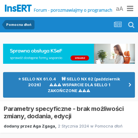
aA
Pomocna dłoń
⭐ SELLO NX 61.0.4 🚧 SELLO NX 62 (październik
2026) ⚠⚠⚠ WSPARCIE DLA SELLO 1
ZAKOŃCZONE ⚠⚠⚠
Parametry specyficzne - brak możliwości
zmiany, dodania, edycji
dodany przez
Aga Zgaga
,
2 Stycznia 2024
w
Pomocna dłoń