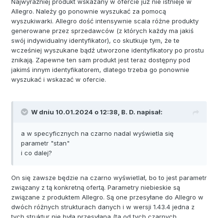
Najwyraźniej produkt wskazany w ofercie już nie istnieje w
Allegro. Należy go ponownie wyszukać za pomocą
wyszukiwarki. Allegro dość intensywnie scala różne produkty
generowane przez sprzedawców (z których każdy ma jakiś
swój indywidualny identyfikator), co skutkuje tym, że te
wcześniej wyszukane bądź utworzone identyfikatory po prostu
znikają. Zapewne ten sam produkt jest teraz dostępny pod
jakimś innym identyfikatorem, dlatego trzeba go ponownie
wyszukać i wskazać w ofercie.
W dniu 10.01.2024 o 12:38,
B. D.
napisał:
a w specyficznych na czarno nadal wyświetla się
parametr "stan"
i co dalej?
On się zawsze będzie na czarno wyświetlał, bo to jest parametr
związany z tą konkretną ofertą. Parametry niebieskie są
związane z produktem Allegro. Są one przesyłane do Allegro w
dwóch różnych strukturach danych i w wersji 1.43.4 jedna z
tych struktur nie była przesyłana (ta od tych czarnych