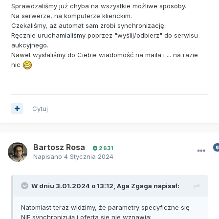
Sprawdzaliśmy już chyba na wszystkie możliwe sposoby.
Na serwerze, na komputerze klienckim.
Czekaliśmy, aż automat sam zrobi synchronizację.
Ręcznie uruchamialiśmy poprzez "wyślij/odbierz" do serwisu
aukcyjnego.
Nawet wysłaliśmy do Ciebie wiadomość na maila i ... na razie
nic
Cytuj
Bartosz Rosa
2 631
Napisano
4 Stycznia 2024
W dniu 3.01.2024 o 13:12,
Aga Zgaga
napisał:
Natomiast teraz widzimy, że parametry specyficzne się
NIE synchronizują i oferta się nie wznawia: