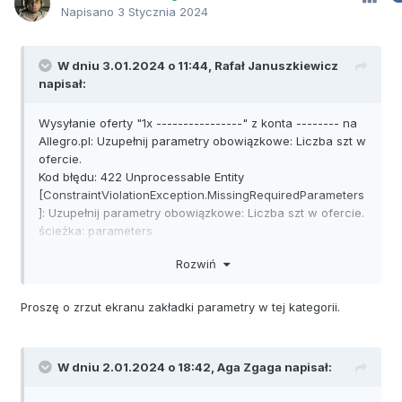
Napisano
3 Stycznia 2024
W dniu 3.01.2024 o 11:44,
Rafał Januszkiewicz
napisał:
Wysyłanie oferty "1x ----------------" z konta -------- na
Allegro.pl: Uzupełnij parametry obowiązkowe: Liczba szt w
ofercie.
Kod błędu: 422 Unprocessable Entity
[ConstraintViolationException.MissingRequiredParameters
]: Uzupełnij parametry obowiązkowe: Liczba szt w ofercie.
ścieżka: parameters
detale:
Rozwiń
ConstraintViolationException.MissingRequiredParameters
Proszę o zrzut ekranu zakładki parametry w tej kategorii.
W dniu 2.01.2024 o 18:42,
Aga Zgaga
napisał: