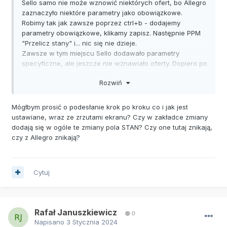
Sello samo nie może wznowić niektórych ofert, bo Allegro
zaznaczyło niektóre parametry jako obowiązkowe.
Robimy tak jak zawsze poprzez ctrl+b - dodajemy
parametry obowiązkowe, klikamy zapisz. Następnie PPM
"Przelicz stany" i... nic się nie dzieje.
Zawsze w tym miejscu Sello dodawało parametry
specyficzne, ale jeszcze nie wznawiało oferty. Dopiero po
ponownym kliknięciu "Przelicz stany", wznawiało oferty.
Rozwiń
Teraz zmiany specyficzne zostają usunięte i nic się nie
dzieje.
Mógłbym prosić o podesłanie krok po kroku co i jak jest
ustawiane, wraz ze zrzutami ekranu? Czy w zakładce zmiany
dodają się w ogóle te zmiany pola STAN? Czy one tutaj znikają,
czy z Allegro znikają?
Cytuj
Rafał Januszkiewicz
0
Napisano
3 Stycznia 2024