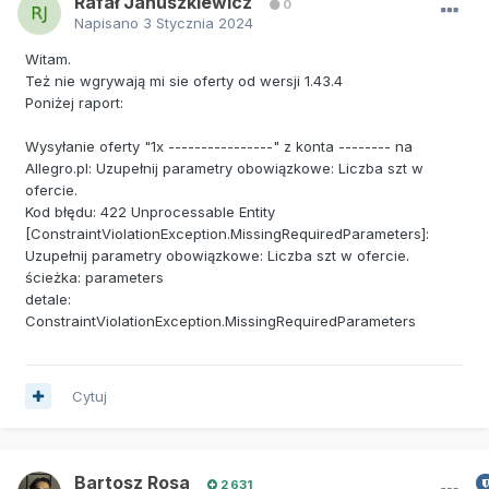
Rafał Januszkiewicz
0
Napisano
3 Stycznia 2024
Witam.
Też nie wgrywają mi sie oferty od wersji 1.43.4
Poniżej raport:
Wysyłanie oferty "1x ----------------" z konta -------- na
Allegro.pl: Uzupełnij parametry obowiązkowe: Liczba szt w
ofercie.
Kod błędu: 422 Unprocessable Entity
[ConstraintViolationException.MissingRequiredParameters]:
Uzupełnij parametry obowiązkowe: Liczba szt w ofercie.
ścieżka: parameters
detale:
ConstraintViolationException.MissingRequiredParameters
Cytuj
Bartosz Rosa
2 631