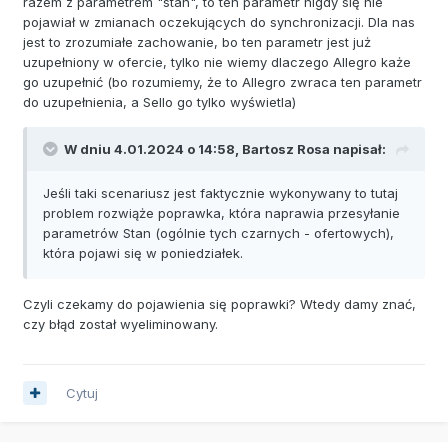
razem z parametrem "stan", to ten parametr nigdy się nie
pojawiał w zmianach oczekujących do synchronizacji. Dla nas
jest to zrozumiałe zachowanie, bo ten parametr jest już
uzupełniony w ofercie, tylko nie wiemy dlaczego Allegro każe
go uzupełnić (bo rozumiemy, że to Allegro zwraca ten parametr
do uzupełnienia, a Sello go tylko wyświetla)
W dniu 4.01.2024 o 14:58,
Bartosz Rosa
napisał:
Jeśli taki scenariusz jest faktycznie wykonywany to tutaj
problem rozwiąże poprawka, która naprawia przesyłanie
parametrów Stan (ogólnie tych czarnych - ofertowych),
która pojawi się w poniedziałek.
Czyli czekamy do pojawienia się poprawki? Wtedy damy znać,
czy błąd został wyeliminowany.
Cytuj