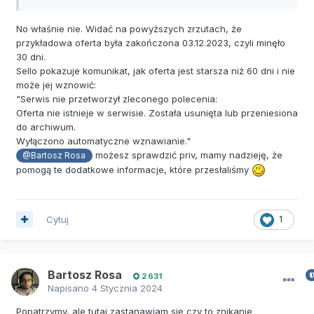
No właśnie nie. Widać na powyższych zrzutach, że
przykładowa oferta była zakończona 03.12.2023, czyli minęło
30 dni.
Sello pokazuje komunikat, jak oferta jest starsza niż 60 dni i nie
może jej wznowić:
"Serwis nie przetworzył zleconego polecenia:
Oferta nie istnieje w serwisie. Została usunięta lub przeniesiona
do archiwum.
Wyłączono automatyczne wznawianie."
możesz sprawdzić priv, mamy nadzieję, że
@Bartosz Rosa
pomogą te dodatkowe informacje, które przesłaliśmy
Cytuj
1
Bartosz Rosa
2 631
Napisano
4 Stycznia 2024
Popatrzymy, ale tutaj zastanawiam się czy to znikanie