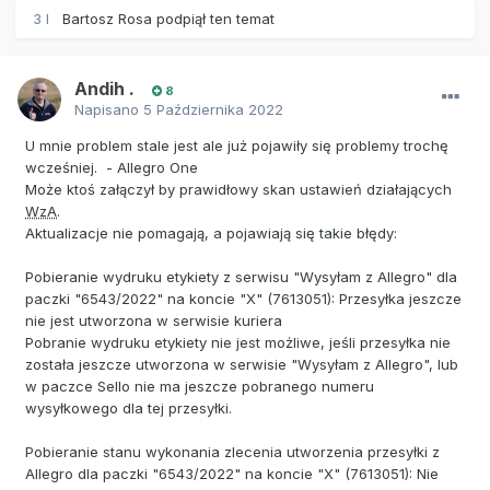
3 l
Bartosz Rosa
podpiął ten temat
Andih .
8
Napisano
5 Października 2022
U mnie problem stale jest ale już pojawiły się problemy trochę
wcześniej. - Allegro One
Może ktoś załączył by prawidłowy skan ustawień działających
WzA
.
Aktualizacje nie pomagają, a pojawiają się takie błędy:
Pobieranie wydruku etykiety z serwisu "Wysyłam z Allegro" dla
paczki "6543/2022" na koncie "X" (7613051): Przesyłka jeszcze
nie jest utworzona w serwisie kuriera
Pobranie wydruku etykiety nie jest możliwe, jeśli przesyłka nie
została jeszcze utworzona w serwisie "Wysyłam z Allegro", lub
w paczce Sello nie ma jeszcze pobranego numeru
wysyłkowego dla tej przesyłki.
Pobieranie stanu wykonania zlecenia utworzenia przesyłki z
Allegro dla paczki "6543/2022" na koncie "X" (7613051): Nie