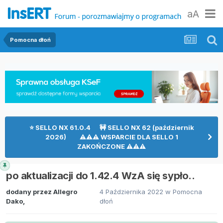
aA
Pomocna dłoń
⭐ SELLO NX 61.0.4 🚧 SELLO NX 62 (październik
2026) ⚠⚠⚠ WSPARCIE DLA SELLO 1
ZAKOŃCZONE ⚠⚠⚠
po aktualizacji do 1.42.4 WzA się sypło..
dodany przez
Allegro
4 Października 2022
w
Pomocna
Dako
,
dłoń