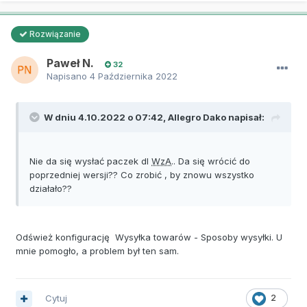
Rozwiązanie
Paweł N.
32
Napisano
4 Października 2022
W dniu 4.10.2022 o 07:42,
Allegro Dako
napisał:
Nie da się wysłać paczek dl
WzA
.. Da się wrócić do
poprzedniej wersji?? Co zrobić , by znowu wszystko
działało??
Odśwież konfigurację Wysyłka towarów - Sposoby wysyłki. U
mnie pomogło, a problem był ten sam.
Cytuj
2