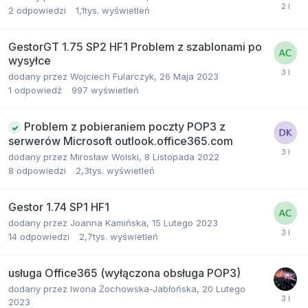
2
odpowiedzi
1,1tys.
wyświetleń
GestorGT 1.75 SP2 HF1 Problem z szablonami po
wysyłce
dodany przez
Wojciech Fularczyk
,
26 Maja 2023
1
odpowiedź
997
wyświetleń
Problem z pobieraniem poczty POP3 z
serwerów Microsoft outlook.office365.com
dodany przez
Mirosław Wolski
,
8 Listopada 2022
8
odpowiedzi
2,3tys.
wyświetleń
Gestor 1.74 SP1 HF1
dodany przez
Joanna Kamińska
,
15 Lutego 2023
14
odpowiedzi
2,7tys.
wyświetleń
usługa Office365 (wyłączona obsługa POP3)
dodany przez
Iwona Żochowska-Jabłońska
,
20 Lutego
2023