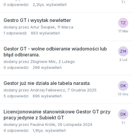
0
odpowiedzi
2,2tys.
wyświetleń
Gestro GT i wysyłak newletter
dodany przez
Artur Świątek
,
11 Marca
1
odpowiedź
663
wyświetleń
Gestor GT - wolne odbieranie wiadomości lub
błąd odbierania.
dodany przez
Zbigniew Milc
,
2 Lutego
0
odpowiedzi
298
wyświetleń
Gestor już nie działa ale tabela narasta
dodany przez
Andrzej Falkiewicz
,
7 Grudnia 2025
5
odpowiedzi
696
wyświetleń
Licencjonowanie stanowiskowe Gestor GT przy
pracy jedynie z Subiekt GT
dodany przez
Paulina Królik
,
26 Listopada 2024
4
odpowiedzi
1,9tys.
wyświetleń