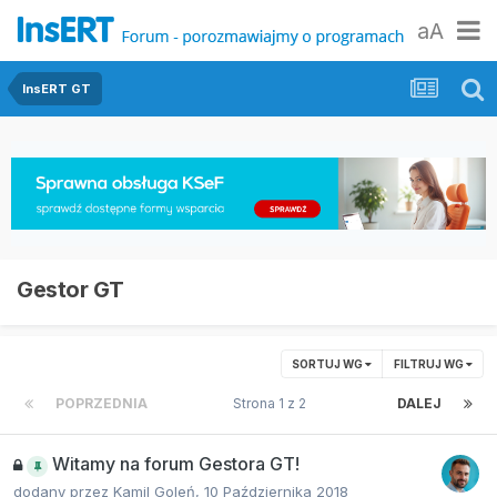
aA
InsERT GT
Gestor GT
SORTUJ WG
FILTRUJ WG
POPRZEDNIA
Strona 1 z 2
DALEJ
Witamy na forum Gestora GT!
dodany przez
Kamil Goleń
,
10 Października 2018