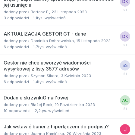
jej usunięcia
dodany przez
Bartosz F.
,
23 Listopada 2023
3
odpowiedzi
1,1tys.
wyświetleń
AKTUALIZACJA GESTOR GT - dane
dodany przez
Dominika Dobrowolska
,
15 Listopada 2023
6
odpowiedzi
1,7tys.
wyświetleń
Gestor nie chce utworzyć wiadomości
wysyłkowej z listy 3577 adresów
dodany przez
Szymon Sikora
,
3 Kwietnia 2023
6
odpowiedzi
1,4tys.
wyświetleń
Dodanie skrzynkiGmail'owej
dodany przez
Błażej Beck
,
10 Października 2023
10
odpowiedzi
2,2tys.
wyświetleń
Jak wstawić baner z hiperłączem do podpisu?
dodany przez
Joanna Kamińska
,
20 Września 2023