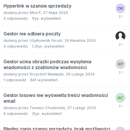
Hyperlink w szansie sprzedaży
dodany przez
Mira P
,
27 Maja 2024
4
odpowiedzi
1tys.
wyświetleń
Gestor nie odbiera poczty
dodany przez
Użytkownik forum
,
24 Kwietnia 2024
4
odpowiedzi
1,3tys.
wyświetleń
Gestor ucina obrazki podczas wysyłania
wiadomości z szablonów wiadomości
dodany przez
Krzysztof Madejski
,
29 Lutego 2024
1
odpowiedź
841
wyświetleń
Gestor losowo nie wyświetla treści wiadomości
email
dodany przez
Tomasz Chudziński
,
27 Lutego 2023
6
odpowiedzi
2tys.
wyświetleń
Błędny zapis szansy sprzedaży, brak możliwości