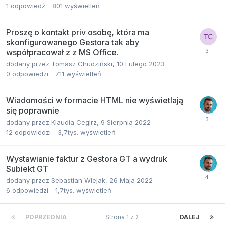
1
odpowiedź
801
wyświetleń
Proszę o kontakt priv osobę, która ma
skonfigurowanego Gestora tak aby
współpracował z z MS Office.
dodany przez
Tomasz Chudziński
,
10 Lutego 2023
0
odpowiedzi
711
wyświetleń
Wiadomości w formacie HTML nie wyświetlają
się poprawnie
dodany przez
Klaudia Ceglrz
,
9 Sierpnia 2022
12
odpowiedzi
3,7tys.
wyświetleń
Wystawianie faktur z Gestora GT a wydruk
Subiekt GT
dodany przez
Sebastian Wiejak
,
26 Maja 2022
6
odpowiedzi
1,7tys.
wyświetleń
POPRZEDNIA
Strona 1 z 2
DALEJ